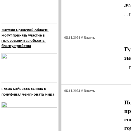
де
...
Жители Брянской области
могут принять участие в
08.11.2024 // Власть
голосовании за объекты
благоустройства
Гу
зн
...
Елена Бабичева вышла в
08.11.2024 // Власть
полуфинал чемпионата мира
По
пр
со
го