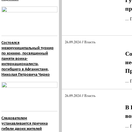
пр
...
26.09.2024 // Власть
Состоялся
межмуниципальный турнир
Со
по хоккею, посвященный
памяти воина-
не
интернационалиста,
Пр
погибшего в Афганистане,
Николая Петровича Чирко
...
26.09.2024 // Власть
В 
во
Следователем
устанавливается причина
...
гибели двоих жителей