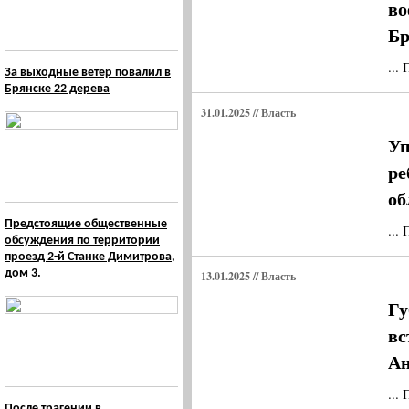
во
Бр
...
За выходные ветер повалил в
Брянске 22 дерева
31.01.2025 // Власть
Уп
ре
об
Предстоящие общественные
...
обсуждения по территории
проезд 2-й Станке Димитрова,
дом 3.
13.01.2025 // Власть
Гу
вс
Ан
...
После трагении в