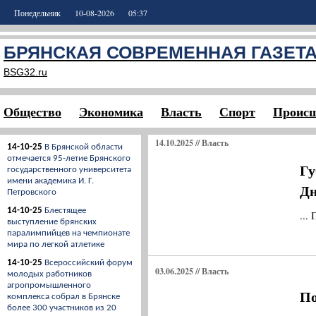
Понедельник
10-08-2026
05:37
БРЯНСКАЯ СОВРЕМЕННАЯ ГАЗЕТ
BSG32.ru
Общество
Экономика
Власть
Спорт
Происш
14.10.2025 // Власть
14-10-25
В Брянской области
отмечается 95-летие Брянского
Гу
государственного университета
имени академика И. Г.
Дн
Петровского
14-10-25
Блестящее
...
выступление брянских
паралимпийцев на чемпионате
мира по легкой атлетике
14-10-25
Всероссийский форум
03.06.2025 // Власть
молодых работников
агропромышленного
По
комплекса собрал в Брянске
более 300 участников из 20