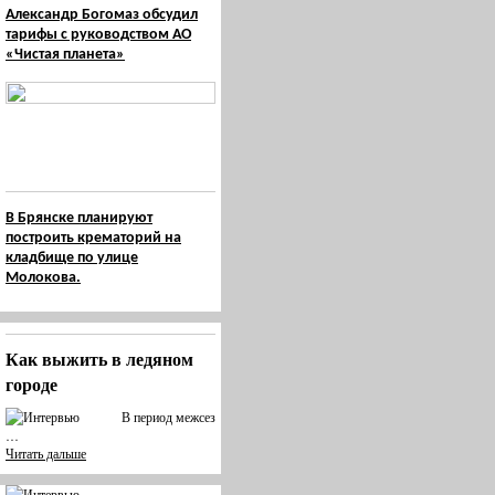
Александр Богомаз обсудил
тарифы с руководством АО
«Чистая планета»
В Брянске планируют
построить крематорий на
кладбище по улице
Молокова.
Как выжить в ледяном
городе
В период межсез
…
Читать дальше