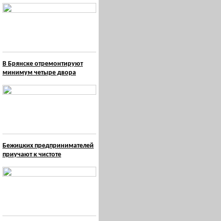
В Брянске отремонтируют
минимум четыре двора
Бежицких предпринимателей
приучают к чистоте