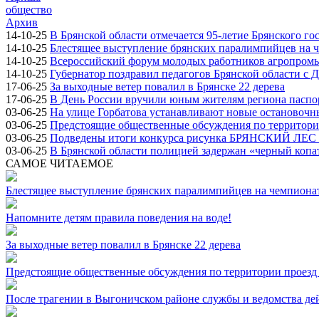
общество
Архив
14-10-25
В Брянской области отмечается 95-летие Брянского го
14-10-25
Блестящее выступление брянских паралимпийцев на ч
14-10-25
Всероссийский форум молодых работников агропромыш
14-10-25
Губернатор поздравил педагогов Брянской области с 
17-06-25
За выходные ветер повалил в Брянске 22 дерева
17-06-25
В День России вручили юным жителям региона паспо
03-06-25
На улице Горбатова устанавливают новые остановоч
03-06-25
Предстоящие общественные обсуждения по территории
03-06-25
Подведены итоги конкурса рисунка БРЯНСКИЙ ЛЕ
03-06-25
В Брянской области полицией задержан «черный копа
САМОЕ ЧИТАЕМОЕ
Блестящее выступление брянских паралимпийцев на чемпионат
Напомните детям правила поведения на воде!
За выходные ветер повалил в Брянске 22 дерева
Предстоящие общественные обсуждения по территории проезд 
После трагении в Выгоничском районе службы и ведомства де