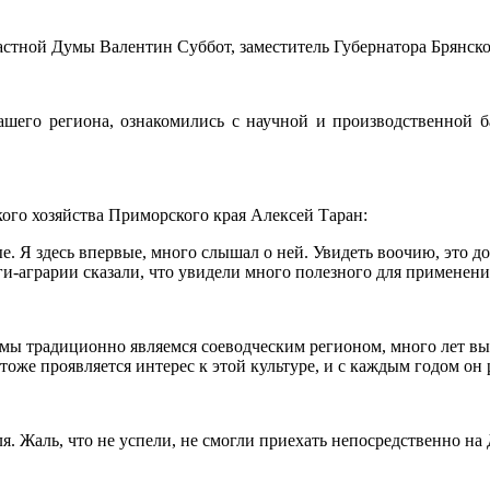
ластной Думы Валентин Суббот, заместитель Губернатора Брянско
шего региона, ознакомились с научной и производственной б
ого хозяйства Приморского края Алексей Таран:
. Я здесь впервые, много слышал о ней. Увидеть воочию, это д
аграрии сказали, что увидели много полезного для применения
то мы традиционно являемся соеводческим регионом, много лет 
тоже проявляется интерес к этой культуре, и с каждым годом он р
я. Жаль, что не успели, не смогли приехать непосредственно н