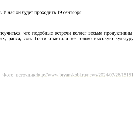
 У нас он будет проходить 19 сентября.
поучиться, что подобные встречи коллег весьма продуктивны.
х, рапса, сои. Гости отметили не только высокую культуру
Фото, источник:
http://www.bryanskobl.ru/news/2024/07/26/15151