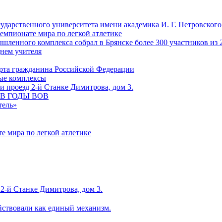
сударственного университета имени академика И. Г. Петровского
емпионате мира по легкой атлетике
ленного комплекса собрал в Брянске более 300 участников из 
Днем учителя
рта гражданина Российской Федерации
ные комплексы
 проезд 2-й Станке Димитрова, дом 3.
С В ГОДЫ ВОВ
тель»
е мира по легкой атлетике
2-й Станке Димитрова, дом 3.
йствовали как единый механизм.