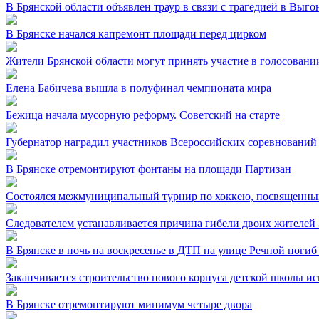
В Брянской области объявлен траур в связи с трагедией в Выг
В Брянске начался капремонт площади перед цирком
Жители Брянской области могут принять участие в голосовании
Елена Бабичева вышла в полуфинал чемпионата мира
Бежица начала мусорную реформу. Советский на старте
Губернатор наградил участников Всероссийских соревнований
В Брянске отремонтируют фонтаны на площади Партизан
Состоялся межмуниципальный турнир по хоккею, посвященный
Следователем устанавливается причина гибели двоих жителей 
В Брянске в ночь на воскресенье в ДТП на улице Речной погиб
Заканчивается строительство нового корпуса детской школы и
В Брянске отремонтируют минимум четыре двора