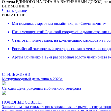
Отмена ЕДИНОГО НАЛОГА НА ВМЕНЕННЫЙ ДОХОД, которая произ
ВНИМАНИЕ!!! …
Читать дальше
ИЗБРАННОЕ
Мы помним: стартовала онлайн-акция «Свеча памяти»
План мероприятий Брянской городской администрации н
Cтартовал прием заявок на компенсацию расходов на про
Российский экспортный центр рассказал о мерах господ
Артем Осипенко в 12-й раз завоевал золото чемпионата Р
СТИЛЬ ЖИЗНИ
Международный день пива в 2023г.
Сегодня День рождения мобильного телефона
ПОЛЕЗНЫЕ СОВЕТЫ
Защитная маска снижает риск заражения острыми респирато