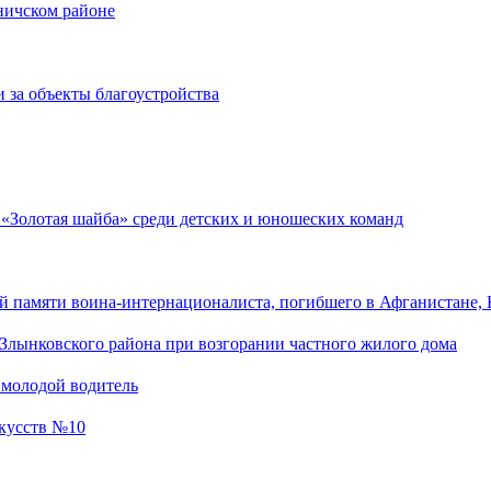
оничском районе
 за объекты благоустройства
 «Золотая шайба» среди детских и юношеских команд
 памяти воина-интернационалиста, погибшего в Афганистане, 
Злынковского района при возгорании частного жилого дома
 молодой водитель
скусств №10