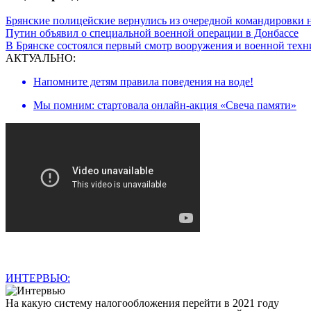
Брянские полицейские вернулись из очередной командировки 
Путин объявил о специальной военной операции в Донбассе
В Брянске состоялся первый смотр вооружения и военной тех
АКТУАЛЬНО:
Напомните детям правила поведения на воде!
Мы помним: стартовала онлайн-акция «Свеча памяти»
ИНТЕРВЬЮ:
На какую систему налогообложения перейти в 2021 году