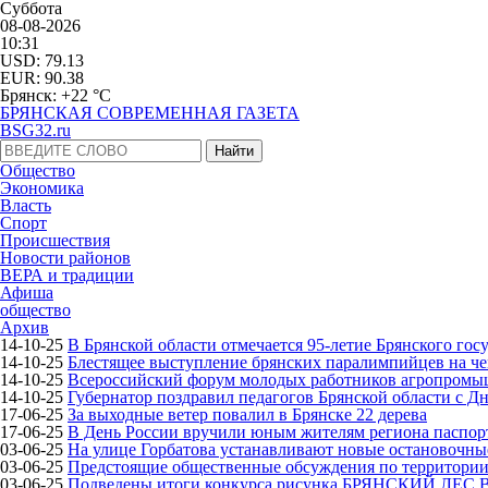
Суббота
08-08-2026
10:31
USD: 79.13
EUR: 90.38
Брянск: +22 °С
БРЯНСКАЯ СОВРЕМЕННАЯ ГАЗЕТА
BSG32.ru
Общество
Экономика
Власть
Спорт
Происшествия
Новости районов
ВЕРА и традиции
Афиша
общество
Архив
14-10-25
В Брянской области отмечается 95-летие Брянского гос
14-10-25
Блестящее выступление брянских паралимпийцев на че
14-10-25
Всероссийский форум молодых работников агропромышл
14-10-25
Губернатор поздравил педагогов Брянской области с Д
17-06-25
За выходные ветер повалил в Брянске 22 дерева
17-06-25
В День России вручили юным жителям региона паспор
03-06-25
На улице Горбатова устанавливают новые остановочн
03-06-25
Предстоящие общественные обсуждения по территории 
03-06-25
Подведены итоги конкурса рисунка БРЯНСКИЙ ЛЕС