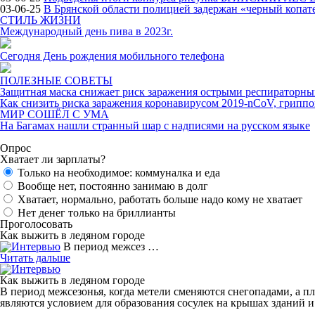
03-06-25
В Брянской области полицией задержан «черный копат
СТИЛЬ ЖИЗНИ
Международный день пива в 2023г.
Сегодня День рождения мобильного телефона
ПОЛЕЗНЫЕ СОВЕТЫ
Защитная маска снижает риск заражения острыми респиратор
Как снизить риска заражения коронавирусом 2019-nCoV, грипп
МИР СОШЁЛ С УМА
На Багамах нашли странный шар с надписями на русском языке
Опрос
Хватает ли зарплаты?
Только на необходимое: коммуналка и еда
Вообще нет, постоянно занимаю в долг
Хватает, нормально, работать больше надо кому не хватает
Нет денег только на бриллианты
Проголосовать
Как выжить в ледяном городе
В период межсез …
Читать дальше
Как выжить в ледяном городе
В период межсезонья, когда метели сменяются снегопадами, а 
являются условием для образования сосулек на крышах зданий и 