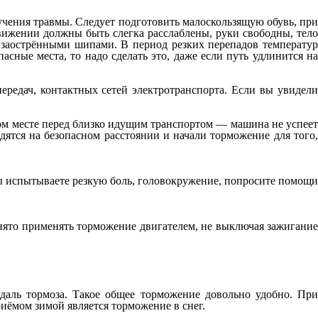
учения травмы. Следует подготовить малоскользящую обувь, при
вижении должны быть слегка расслаблены, руки свободны, тело
 заострёнными шипами. В период резких перепадов температур
сные места, то надо сделать это, даже если путь удлинится на
ередач, контактных сетей электротранспорта. Если вы увидели
ном месте перед близко идущим транспортом — машина не успеет
дятся на безопасном расстоянии и начали торможение для того,
вы испытываете резкую боль, головокружение, попросите помощи
инято применять торможение двигателем, не выключая зажигание
даль тормоза. Такое общее торможение довольно удобно. При
ёмом зимой является торможение в снег.