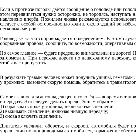
Если в прогнозе погоды даётся сообщение о гололёде или голо
этом передвигаться нужно осторожно, не торопясь, наступать 
наклонено вперёд. Пожилым людям рекомендуется использоват
следует с особой осторожностью ходить около зданий во избежа
несколько метров.
Гололёд зачастую сопровождается обледенением. В этом случа
оборванные провода, сообщите, по возможности, оперативным 
Но самое главное — будьте предельно внимательны на дороге! 
затормозить! При переходе дороги по пешеходному переходу, к
чтобы вас пропустить.
В результате травмы человек может получить ушибы, гематомы,
у прохожих, вызовите скорую помощь, обратитесь в травматол
Самое главное для автовладельцев в гололёд — вовремя остано
и передачу. Это следует делать определённым образом:
1) сбрасывать подачу топлива, не выключая сцепления;
2) выжимать сцепление, включая низшую передачу;
3) снова включать сцепление.
Двигатель увеличит обороты, и скорость автомобиля будет п
управлении полноприводным автомобилем, торможение обеими с