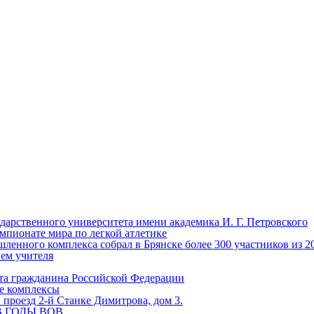
ударственного университета имени академика И. Г. Петровского
мпионате мира по легкой атлетике
енного комплекса собрал в Брянске более 300 участников из 2
нем учителя
та гражданина Российской Федерации
ые комплексы
проезд 2-й Станке Димитрова, дом 3.
 В ГОДЫ ВОВ