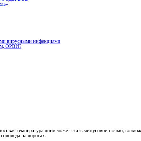
ель»
ными вирусными инфекциями
ом, ОРВИ?
плюсовая температура днём может стать минусовой ночью, возмо
гололёда на дорогах.