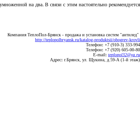
умноженной на два. В связи с этим настоятельно рекомендуется
Компания ТеплоПол-Брянск - продажа и установка систем "антилед"
http://teplopolbryansk.ru/katalog-produktsii/obogrev-krovli
Телефон
:
+7 (910-3) 333-994
Телефон
:
+7 (920) 605-00-80
E
-
mail
:
teplopol32@ya.ru
Адрес
:
г.Брянск, ул. Щукина, д.59-А (1-й этаж)