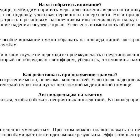
На что обратить внимание?
ледице, необходимо принять меры для снижения вероятности пол
на всю подошву, учитывая неровности поверхности. Ноги при д
ь трость с резиновым наконечником или специальную палку с
ние падения сосулек с крыш. Если есть возможность обойти опа
е особое внимание нужно обращать на провода линий электроп
службам.
Ни в коем случае не переходите проезжую часть в неустановлен
оторый не оборудован светофором, убедитесь, что машины нахо
Как действовать при получении травмы?
 сотрясение мозга, переломы конечностей. Если после падения 
огический пункт или пункт неотложной медицинской помощи.
Автовладельцам на заметку
виться, чтобы избежать неприятных последствий. В гололёд пр
остепенно уменьшаться. При этом можно плавно нажать на пе
пособами даёт почти одинаковые результаты. Эффективным при