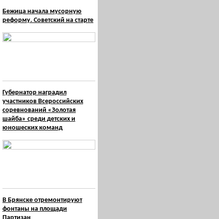
Бежица начала мусорную
реформу. Советский на старте
Губернатор наградил
участников Всероссийских
соревнований «Золотая
шайба» среди детских и
юношеских команд
В Брянске отремонтируют
фонтаны на площади
Партизан