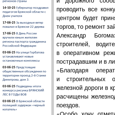
и дорожного сооб
регионов страны
проводить все кон
14-10-25
Губернатор поздравил
педагогов Брянской области с
центром будет прин
Днем учителя
17-06-25
За выходные ветер
торгов, то ремонт з
повалил в Брянске 22 дерева
Александр Богома
17-06-25
В День России
вручили юным жителям
строителей, водит
региона паспорта гражданина
Российской Федерации
в оперативном реж
03-06-25
На улице Горбатова
устанавливают новые
пострадавшим и в ли
остановочные комплексы
«Благодаря опера
03-06-25
Предстоящие
общественные обсуждения по
территории проезд 2-й Станке
и строительных о
Димитрова, дом 3.
железной дороги в к
03-06-25
Подведены итоги
конкурса рисунка БРЯНСКИЙ
расчищены железно
ЛЕС В ГОДЫ ВОВ
03-06-25
В Брянской области
поездов.
полицией задержан «черный
копатель»
«Особо хочу отмет