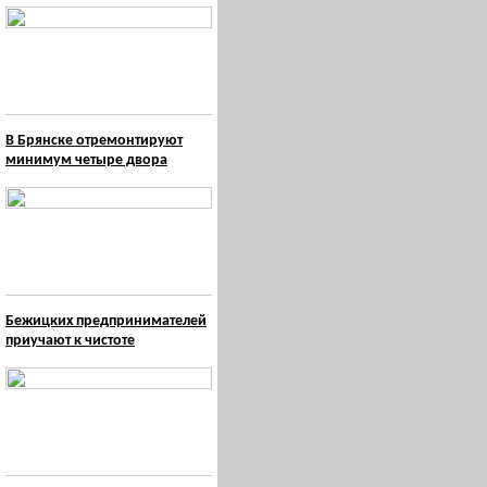
В Брянске отремонтируют
минимум четыре двора
Бежицких предпринимателей
приучают к чистоте