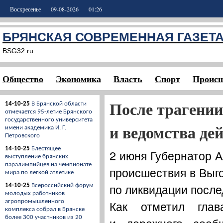
Воскресенье
09-08-2026
01:26
БРЯНСКАЯ СОВРЕМЕННАЯ ГАЗЕТ
BSG32.ru
Общество
Экономика
Власть
Спорт
Происш
После трагени
14-10-25
В Брянской области
отмечается 95-летие Брянского
государственного университета
и ведомства де
имени академика И. Г.
Петровского
14-10-25
Блестящее
2 июня Губернатор 
выступление брянских
паралимпийцев на чемпионате
происшествия в Выг
мира по легкой атлетике
по ликвидации после
14-10-25
Всероссийский форум
молодых работников
Как отметил глав
агропромышленного
комплекса собрал в Брянске
более 300 участников из 20