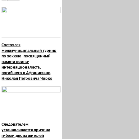
Состоялся
межмуниципальный турнир
по хоккею, посвященный
памяти воина-
интернационалиста,
погибшего в Афганистане,
Николая Петровича Чирко
Следователем
устанавливается причина
гибели двоих жителей