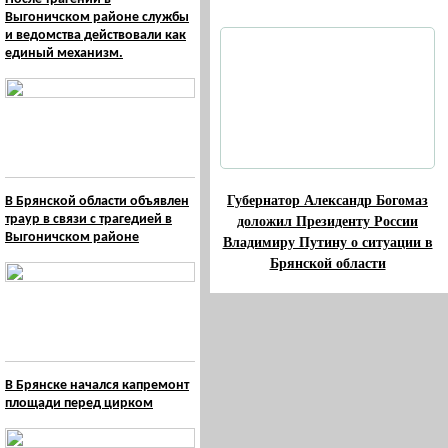
Выгоничском районе службы
и ведомства действовали как
единый механизм.
Губернатор Александр Богомаз
В Брянской области объявлен
доложил Президенту России
траур в связи с трагедией в
Выгоничском районе
Владимиру Путину о ситуации в
Брянской области
В Брянске начался капремонт
площади перед цирком