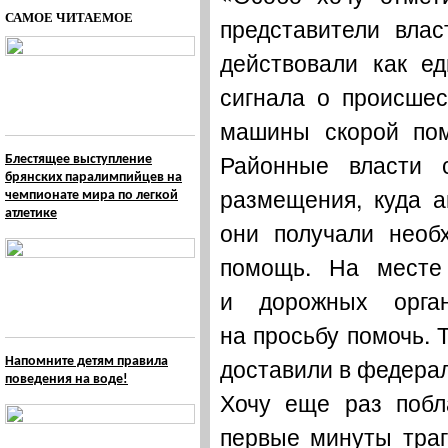
САМОЕ ЧИТАЕМОЕ
представители влас
действовали как е
сигнала о происше
машины скорой пом
Районные власти 
Блестящее выступление
брянских паралимпийцев на
размещения, куда а
чемпионате мира по легкой
атлетике
они получали необ
помощь. На месте
и дорожных орга
на просьбу помочь. 
доставили в федера
Напомните детям правила
поведения на воде!
Хочу еще раз побл
первые минуты траг