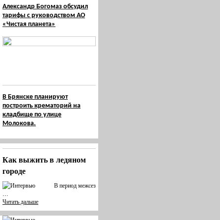
Александр Богомаз обсудил
тарифы с руководством АО
«Чистая планета»
В Брянске планируют
построить крематорий на
кладбище по улице
Молокова.
Как выжить в ледяном
городе
В период межсез
…
Читать дальше