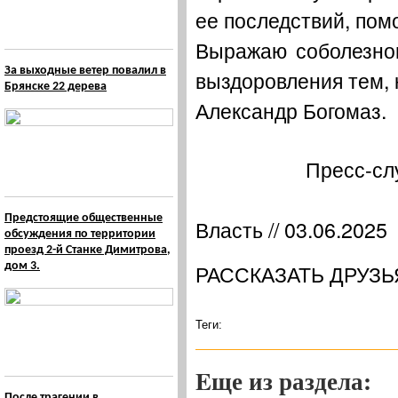
ее последствий, пом
Выражаю соболезно
За выходные ветер повалил в
выздоровления тем,
Брянске 22 дерева
Александр Богомаз.
Пресс-сл
Предстоящие общественные
Власть // 03.06.2025
обсуждения по территории
проезд 2-й Станке Димитрова,
дом 3.
РАССКАЗАТЬ ДРУЗЬ
Теги:
Eще из раздела:
После трагении в