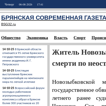
Четверг
06-08-2026
17:41
БРЯНСКАЯ СОВРЕМЕННАЯ ГАЗЕТ
BSG32.ru
Общество
Экономика
Власть
Спорт
Происш
Житель Новозы
14-10-25
В Брянской области
отмечается 95-летие Брянского
государственного университета
смерти по неос
имени академика И. Г.
Петровского
14-10-25
Блестящее
выступление брянских
паралимпийцев на чемпионате
Новозыбковской м
мира по легкой атлетике
государственное обв
14-10-25
Всероссийский форум
молодых работников
летнего ранее су
агропромышленного
комплекса собрал в Брянске
Черненко. Суд п
более 300 участников из 20