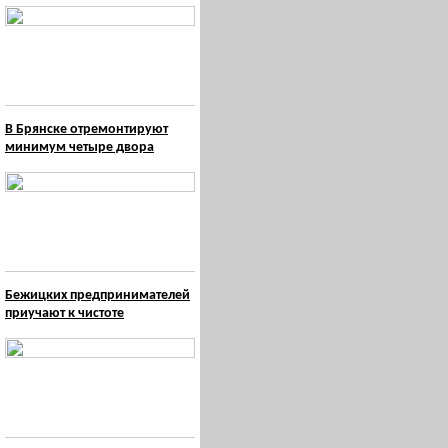
В Брянске отремонтируют
минимум четыре двора
Бежицких предпринимателей
приучают к чистоте