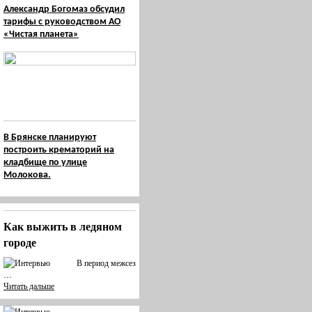
Александр Богомаз обсудил
тарифы с руководством АО
«Чистая планета»
В Брянске планируют
построить крематорий на
кладбище по улице
Молокова.
Как выжить в ледяном
городе
В период межсез
…
Читать дальше