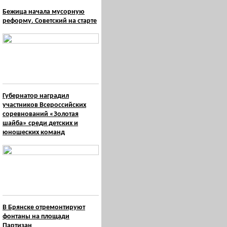
Бежица начала мусорную
реформу. Советский на старте
Губернатор наградил
участников Всероссийских
соревнований «Золотая
шайба» среди детских и
юношеских команд
В Брянске отремонтируют
фонтаны на площади
Партизан