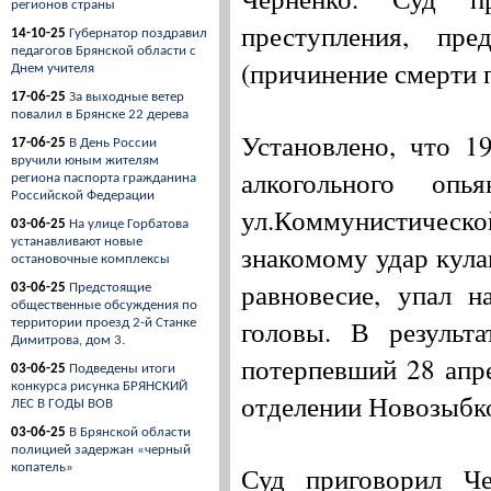
регионов страны
преступления, п
14-10-25
Губернатор поздравил
педагогов Брянской области с
(причинение смерти 
Днем учителя
17-06-25
За выходные ветер
повалил в Брянске 22 дерева
Установлено, что 1
17-06-25
В День России
вручили юным жителям
алкогольного оп
региона паспорта гражданина
Российской Федерации
ул.Коммунистической
03-06-25
На улице Горбатова
устанавливают новые
знакомому удар кула
остановочные комплексы
равновесие, упал н
03-06-25
Предстоящие
общественные обсуждения по
головы. В результ
территории проезд 2-й Станке
Димитрова, дом 3.
потерпевший 28 апр
03-06-25
Подведены итоги
конкурса рисунка БРЯНСКИЙ
отделении Новозыбк
ЛЕС В ГОДЫ ВОВ
03-06-25
В Брянской области
полицией задержан «черный
Суд приговорил Ч
копатель»