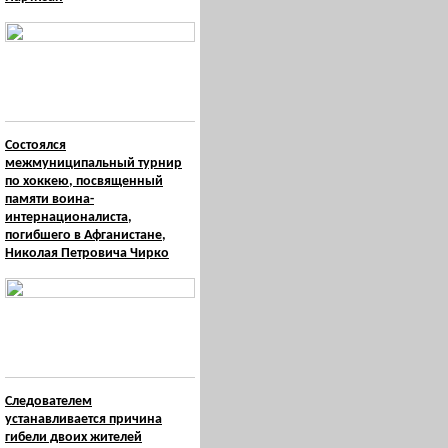
Состоялся
межмуниципальный турнир
по хоккею, посвященный
памяти воина-
интернационалиста,
погибшего в Афганистане,
Николая Петровича Чирко
Следователем
устанавливается причина
гибели двоих жителей