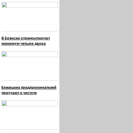
В Брянске отремонтируют
минимум четыре двора
Бежицких предпринимателей
приучают к чистоте