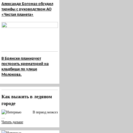
Александр Богомаз обсудил
тарифы с руководством АО
«Чистая планета»
В Брянске планируют
построить крематорий на
кладбище по улице
Молокова.
Как выжить в ледяном
городе
В период межсез
…
Читать дальше