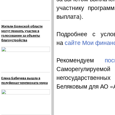
участнику програм
выплата).
Жители Брянской области
могут принять участие в
Подробнее с усло
голосовании за объекты
на
сайте Мои финан
благоустройства
Рекомендуем
посм
Саморегулируемой
негосударстве
Елена Бабичева вышла в
полуфинал чемпионата мира
Беляковым для АО 