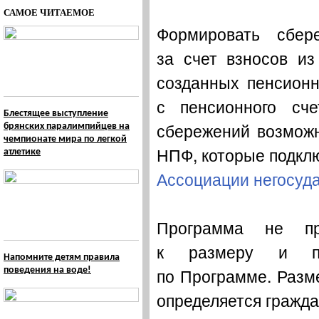
САМОЕ ЧИТАЕМОЕ
Формировать сбер
за счет взносов из
созданных пенсионн
с пенсионного сч
Блестящее выступление
сбережений возможн
брянских паралимпийцев на
чемпионате мира по легкой
НПФ, которые подкл
атлетике
Ассоциации негосуд
Программа не пре
к размеру и пер
Напомните детям правила
по Программе. Разме
поведения на воде!
определяется гражд