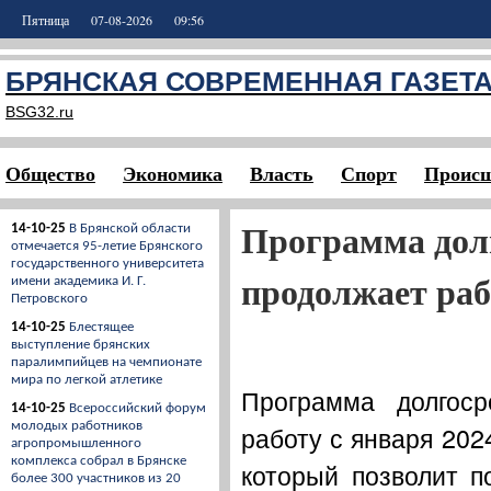
Пятница
07-08-2026
09:56
БРЯНСКАЯ СОВРЕМЕННАЯ ГАЗЕТ
BSG32.ru
Общество
Экономика
Власть
Спорт
Происш
Программа дол
14-10-25
В Брянской области
отмечается 95-летие Брянского
государственного университета
продолжает раб
имени академика И. Г.
Петровского
14-10-25
Блестящее
выступление брянских
паралимпийцев на чемпионате
мира по легкой атлетике
Программа долгос
14-10-25
Всероссийский форум
молодых работников
работу с января 202
агропромышленного
комплекса собрал в Брянске
который позволит п
более 300 участников из 20