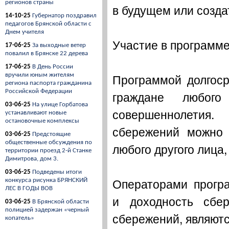
регионов страны
в будущем или созда
14-10-25
Губернатор поздравил
педагогов Брянской области с
Днем учителя
Участие в программе
17-06-25
За выходные ветер
повалил в Брянске 22 дерева
17-06-25
В День России
Программой долгоср
вручили юным жителям
региона паспорта гражданина
Российской Федерации
граждане любог
03-06-25
На улице Горбатова
совершеннолетия
устанавливают новые
остановочные комплексы
сбережений можно 
03-06-25
Предстоящие
общественные обсуждения по
любого другого лица,
территории проезд 2-й Станке
Димитрова, дом 3.
03-06-25
Подведены итоги
Операторами прогр
конкурса рисунка БРЯНСКИЙ
ЛЕС В ГОДЫ ВОВ
и доходность сбе
03-06-25
В Брянской области
полицией задержан «черный
сбережений, являют
копатель»