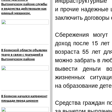
инфраструктурные
Выгоничском районе службы
и прочие надежные 
и ведомства действовали как
единый механизм.
заключить договоры 
Сбережения могут 
доход после 15 лет
возраста 55 лет дл
В Брянской области объявлен
траур в связи с трагедией в
можно забрать в люб
Выгоничском районе
вывести деньги в
жизненных ситуац
на образование дете
В Брянске начался капремонт
Средства граждан п
площади перед цирком
за вычетом выплачен