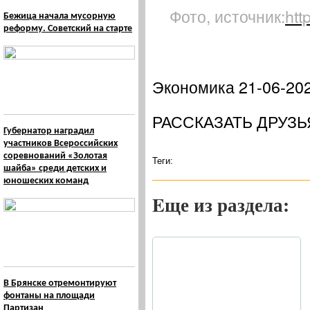
Фото, источник:
htt
Бежица начала мусорную
реформу. Советский на старте
Экономика 21-06-20
РАССКАЗАТЬ ДРУЗЬ
Губернатор наградил
участников Всероссийских
соревнований «Золотая
Теги:
шайба» среди детских и
юношеских команд
Eще из раздела:
В Брянске отремонтируют
фонтаны на площади
Партизан