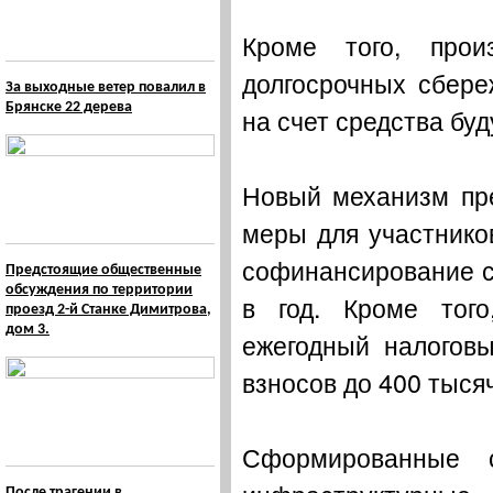
Кроме того, про
долгосрочных сбере
За выходные ветер повалил в
Брянске 22 дерева
на счет средства буд
Новый механизм пр
меры для участнико
софинансирование с
Предстоящие общественные
обсуждения по территории
в год. Кроме тог
проезд 2-й Станке Димитрова,
дом 3.
ежегодный налогов
взносов до 400 тысяч
Сформированные 
После трагении в