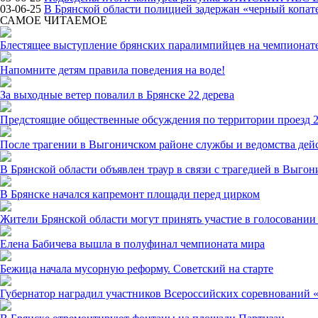
03-06-25
В Брянской области полицией задержан «черный копат
САМОЕ ЧИТАЕМОЕ
Блестящее выступление брянских паралимпийцев на чемпионате
Напомните детям правила поведения на воде!
За выходные ветер повалил в Брянске 22 дерева
Предстоящие общественные обсуждения по территории проезд 2
После трагении в Выгоничском районе службы и ведомства дей
В Брянской области объявлен траур в связи с трагедией в Выго
В Брянске начался капремонт площади перед цирком
Жители Брянской области могут принять участие в голосовании 
Елена Бабичева вышла в полуфинал чемпионата мира
Бежица начала мусорную реформу. Советский на старте
Губернатор наградил участников Всероссийских соревнований 