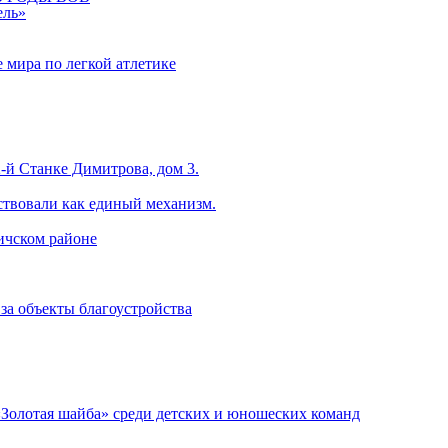
ель»
 мира по легкой атлетике
-й Станке Димитрова, дом 3.
ствовали как единый механизм.
ничском районе
за объекты благоустройства
«Золотая шайба» среди детских и юношеских команд