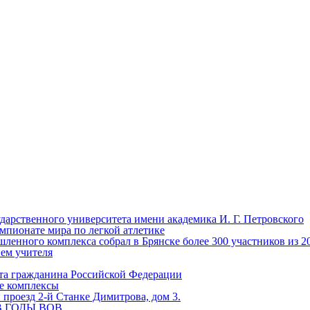
ударственного университета имени академика И. Г. Петровского
мпионате мира по легкой атлетике
енного комплекса собрал в Брянске более 300 участников из 2
нем учителя
та гражданина Российской Федерации
ые комплексы
проезд 2-й Станке Димитрова, дом 3.
 В ГОДЫ ВОВ