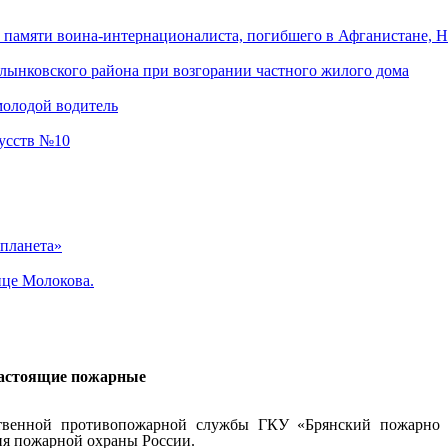
памяти воина-интернационалиста, погибшего в Афганистане, Н
лынковского района при возгорании частного жилого дома
молодой водитель
кусств №10
 планета»
ице Молокова.
 настоящие пожарные
рственной противопожарной службы ГКУ «Брянский пожарно
ия пожарной охраны России.