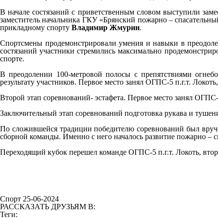
В начале состязаний с приветственным словом выступили зам
заместитель начальника ГКУ «Брянский пожарно – спасательн
прикладному спорту
Владимир Жмурин
.
Спортсмены продемонстрировали умения и навыки в преодолен
состязаний участники стремились максимально продемонстриро
спорте.
В преодолении 100-метровой полосы с препятствиями огнебо
результату участников. Первое место занял ОГПС-5 п.г.т. Локоть
Второй этап соревнований- эстафета. Первое место занял ОГПС-
Заключительный этап соревнований подготовка рукава и тушени
По сложившейся традиции победителю соревнований был вруч
сборной команды. Именно с него началось развитие пожарно – с
Переходящий кубок перешел команде ОГПС-5 п.г.т. Локоть, втор
Спорт 25-06-2024
РАССКАЗАТЬ ДРУЗЬЯМ В:
Теги: