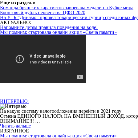
Eще из раздела:
Команда брянских каратистов завоевала медали на Кубке мира
Бронзовый дубль первенства ЦФО 2020
На УТБ “Динамо” прошел товарищеский турнир среди юных фу
АКТУАЛЬНО:
Напомните детям правила поведения на воде!
Мы помним: стартовала онлайн-акция «Свеча памяти»
ИНТЕРВЬЮ:
На какую систему налогообложения перейти в 2021 году
Отмена ЕДИНОГО НАЛОГА НА ВМЕНЕННЫЙ ДОХОД, которая произо
ВНИМАНИЕ!!! …
Читать дальше
ИЗБРАННОЕ
Мы помним: стартовала онлайн-акция «Свеча памяти»