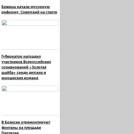
Бежица начала мусорную
реформу. Советский на старте
Губернатор наградил
участников Всероссийских
соревнований «Золотая
шайба» среди детских и
юношеских команд
В Брянске отремонтируют
фонтаны на площади
Партизан