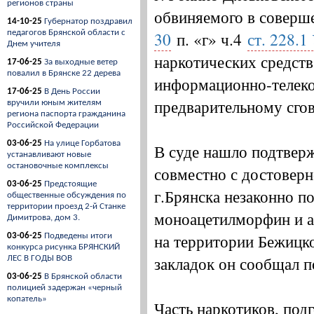
регионов страны
обвиняемого в соверш
14-10-25
Губернатор поздравил
педагогов Брянской области с
30
п. «г» ч.4
ст. 228.
Днем учителя
наркотических средств
17-06-25
За выходные ветер
повалил в Брянске 22 дерева
информационно-телеко
17-06-25
В День России
предварительному сгов
вручили юным жителям
региона паспорта гражданина
Российской Федерации
03-06-25
На улице Горбатова
В суде нашло подтверж
устанавливают новые
остановочные комплексы
совместно с достоверн
03-06-25
Предстоящие
г.Брянска незаконно по
общественные обсуждения по
территории проезд 2-й Станке
моноацетилморфин и а
Димитрова, дом 3.
на территории Бежицко
03-06-25
Подведены итоги
конкурса рисунка БРЯНСКИЙ
закладок он сообщал 
ЛЕС В ГОДЫ ВОВ
03-06-25
В Брянской области
полицией задержан «черный
копатель»
Часть наркотиков, под