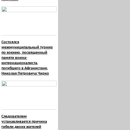
Состоялся
межмуниципальный турнир
по хоккею, посвященный
памяти воина-
интернационалиста,
погибшего в Афганистане,
Николая Петровича Чирко
Следователем
устанавливается причина
гибели двоих жителей