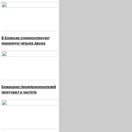
В Брянске отремонтируют
минимум четыре двора
Бежицких предпринимателей
приучают к чистоте