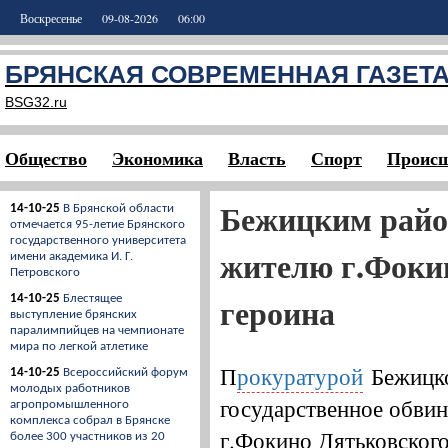
Воскресенье
09-08-2026
06:00
БРЯНСКАЯ СОВРЕМЕННАЯ ГАЗЕТ
BSG32.ru
Общество
Экономика
Власть
Спорт
Происш
Бежицким райо
14-10-25
В Брянской области
отмечается 95-летие Брянского
государственного университета
жителю г.Фоки
имени академика И. Г.
Петровского
героина
14-10-25
Блестящее
выступление брянских
паралимпийцев на чемпионате
мира по легкой атлетике
П
рокуратурой
Бежицко
14-10-25
Всероссийский форум
молодых работников
государственное обви
агропромышленного
комплекса собрал в Брянске
г.Фокино Дятьковского
более 300 участников из 20