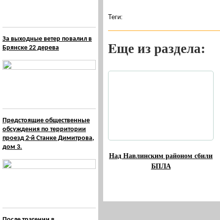
Теги:
За выходные ветер повалил в
Eще из раздела:
Брянске 22 дерева
Предстоящие общественные
обсуждения по территории
проезд 2-й Станке Димитрова,
дом 3.
Над Навлинским районом сбили
БПЛА
После трагении в