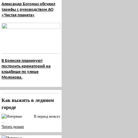
Александр Богомаз обсудил
тарифы с руководством АО
«Чистая планета»
В Брянске планируют
построить крематорий на
кладбище по улице
Молокова.
Как выжить в ледяном
городе
В период межсез
…
Читать дальше