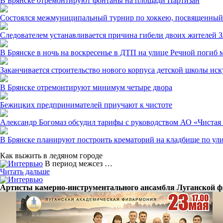
В Брянске отремонтируют фонтаны на площади Партизан
Состоялся межмуниципальный турнир по хоккею, посвященный 
Следователем устанавливается причина гибели двоих жителей З
В Брянске в ночь на воскресенье в ДТП на улице Речной погиб 
Заканчивается строительство нового корпуса детской школы ис
В Брянске отремонтируют минимум четыре двора
Бежицких предпринимателей приучают к чистоте
Александр Богомаз обсудил тарифы с руководством АО «Чистая
В Брянске планируют построить крематорий на кладбище по ул
Как выжить в ледяном городе
В период межсез …
Читать дальше
Артисты камерно-инструментального ансамбля Луганской ф