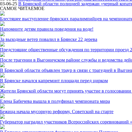
03-06-25
В Брянской области полицией задержан «черный копат
САМОЕ ЧИТАЕМОЕ
Блестящее выступление брянских паралимпийцев на чемпионате
Напомните детям правила поведения на воде!
За выходные ветер повалил в Брянске 22 дерева
Предстоящие общественные обсуждения по территории проезд 2
После трагении в Выгоничском районе службы и ведомства дей
В Брянской области объявлен траур в связи с трагедией в Выго
В Брянске начался капремонт площади перед цирком
Жители Брянской области могут принять участие в голосовании 
Елена Бабичева вышла в полуфинал чемпионата мира
Бежица начала мусорную реформу. Советский на старте
Губернатор наградил участников Всероссийских соревнований 