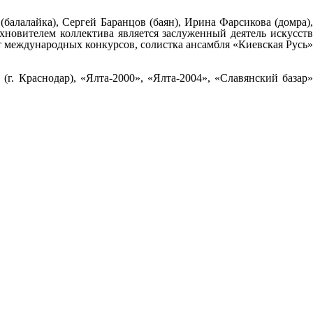
алалайка), Сергей Баранцов (баян), Ирина Фарсикова (домра),
хновителем коллектива является заслуженный деятель искусств
ат международных конкурсов, солистка ансамбля «Киевская Русь»
г. Краснодар), «Ялта-2000», «Ялта-2004», «Славянский базар»