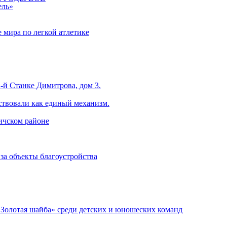
ель»
 мира по легкой атлетике
-й Станке Димитрова, дом 3.
ствовали как единый механизм.
ничском районе
за объекты благоустройства
«Золотая шайба» среди детских и юношеских команд