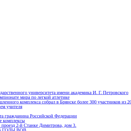
ударственного университета имени академика И. Г. Петровского
мпионате мира по легкой атлетике
енного комплекса собрал в Брянске более 300 участников из 2
нем учителя
та гражданина Российской Федерации
ые комплексы
проезд 2-й Станке Димитрова, дом 3.
 В ГОДЫ ВОВ