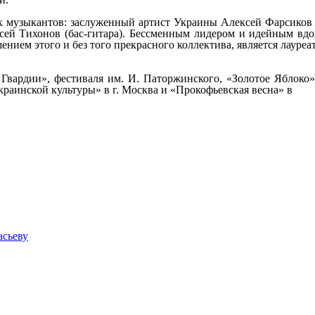
 музыкантов: заслуженный артист Украины Алексей Фарсиков (б
сей Тихонов (бас-гитара). Бессменным лидером и идейным вдо
ением этого и без того прекрасного коллектива, является лауре
ардии», фестиваля им. И. Паторжинского, «Золотое Яблоко» (
украинской культуры» в г. Москва и «Прокофьевская весна» в
асьеву