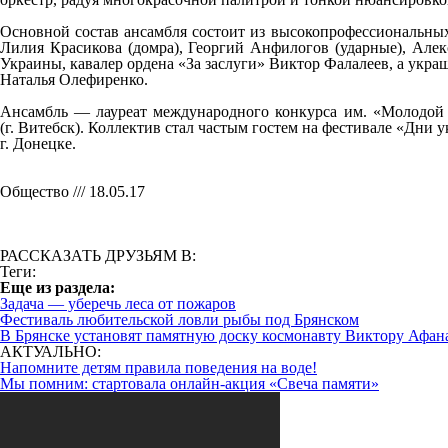
Основной состав ансамбля состоит из высокопрофессиональных
Лилия Красикова (домра), Георгий Анфилогов (ударные), Алек
Украины, кавалер ордена «За заслуги» Виктор Фалалеев, а украш
Наталья Олефиренко.
Ансамбль — лауреат международного конкурса им. «Молодой Гв
(г. Витебск). Коллектив стал частым гостем на фестивале «Дни 
г. Донецке.
Общество /// 18.05.17
РАССКАЗАТЬ ДРУЗЬЯМ В:
Теги:
Eще из раздела:
Задача — уберечь леса от пожаров
Фестиваль любительской ловли рыбы под Брянском
В Брянске установят памятную доску космонавту Виктору Афан
АКТУАЛЬНО:
Напомните детям правила поведения на воде!
Мы помним: стартовала онлайн-акция «Свеча памяти»