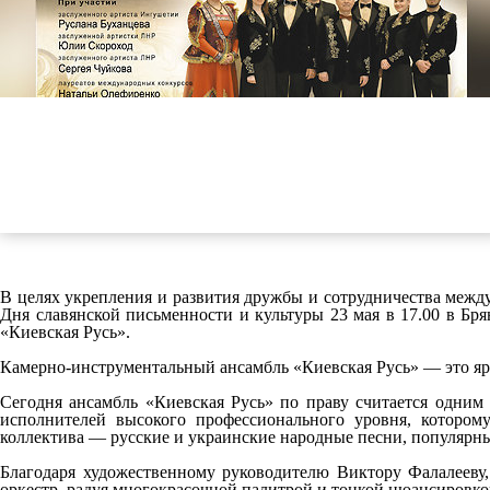
В целях укрепления и развития дружбы и сотрудничества между
Дня славянской письменности и культуры 23 мая в 17.00 в Бр
«Киевская Русь».
Камерно-инструментальный ансамбль «Киевская Русь» — это я
Сегодня ансамбль «Киевская Русь» по праву считается одним
исполнителей высокого профессионального уровня, которо
коллектива — русские и украинские народные песни, популярны
Благодаря художественному руководителю Виктору Фалалееву, 
оркестр, радуя многокрасочной палитрой и тонкой нюансировко