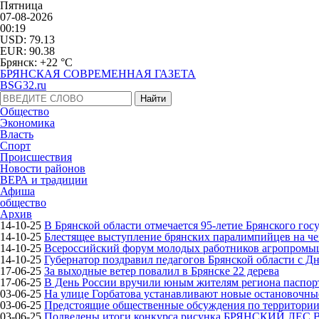
Пятница
07-08-2026
00:19
USD: 79.13
EUR: 90.38
Брянск: +22 °С
БРЯНСКАЯ СОВРЕМЕННАЯ ГАЗЕТА
BSG32.ru
Общество
Экономика
Власть
Спорт
Происшествия
Новости районов
ВЕРА и традиции
Афиша
общество
Архив
14-10-25
В Брянской области отмечается 95-летие Брянского гос
14-10-25
Блестящее выступление брянских паралимпийцев на че
14-10-25
Всероссийский форум молодых работников агропромышл
14-10-25
Губернатор поздравил педагогов Брянской области с Д
17-06-25
За выходные ветер повалил в Брянске 22 дерева
17-06-25
В День России вручили юным жителям региона паспор
03-06-25
На улице Горбатова устанавливают новые остановочн
03-06-25
Предстоящие общественные обсуждения по территории 
03-06-25
Подведены итоги конкурса рисунка БРЯНСКИЙ ЛЕС