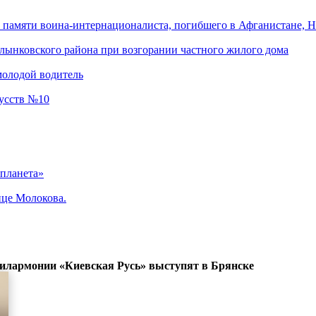
памяти воина-интернационалиста, погибшего в Афганистане, Н
лынковского района при возгорании частного жилого дома
молодой водитель
кусств №10
 планета»
ице Молокова.
илармонии «Киевская Русь» выступят в Брянске