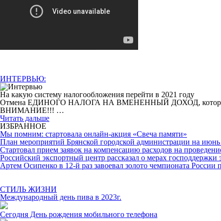
ИНТЕРВЬЮ:
На какую систему налогообложения перейти в 2021 году
Отмена ЕДИНОГО НАЛОГА НА ВМЕНЕННЫЙ ДОХОД, которая произо
ВНИМАНИЕ!!! …
Читать дальше
ИЗБРАННОЕ
Мы помним: стартовала онлайн-акция «Свеча памяти»
План мероприятий Брянской городской администрации на июнь 
Cтартовал прием заявок на компенсацию расходов на проведени
Российский экспортный центр рассказал о мерах господдержки 
Артем Осипенко в 12-й раз завоевал золото чемпионата России 
СТИЛЬ ЖИЗНИ
Международный день пива в 2023г.
Сегодня День рождения мобильного телефона