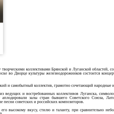
 творческими коллективами Брянской и Луганской областей, со
янске во Дворце культуры железнодорожников состоится конце
ркий и самобытный коллектив, грамотно сочетающий народные 
 из ведущих и востребованных коллективов Луганска, символ
му аплодировали залы стран бывшего Советского Союза, Ла
е песни советских и российских композиторов.
его высокому вкусу, стилю и таланту, при сравнительно небо
й.