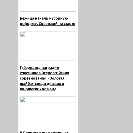
Бежица начала мусорную
реформу. Советский на старте
Губернатор наградил
участников Всероссийских
соревнований «Золотая
шайба» среди детских и
юношеских команд