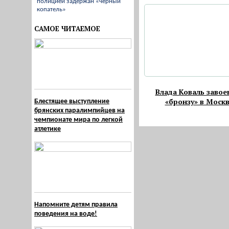
полицией задержан «черный
копатель»
САМОЕ ЧИТАЕМОЕ
Влада Коваль завое
«бронзу» в Моск
Блестящее выступление
брянских паралимпийцев на
чемпионате мира по легкой
атлетике
Напомните детям правила
поведения на воде!