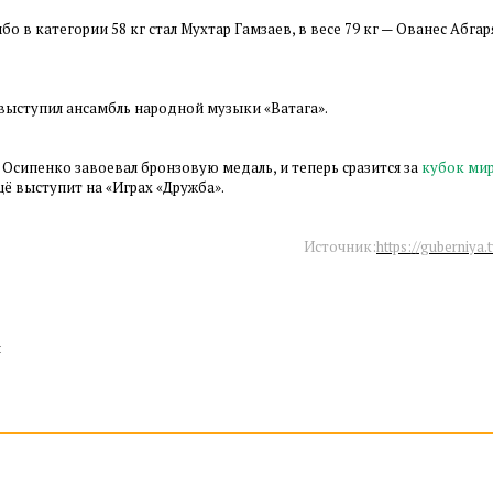
 в категории 58 кг стал Мухтар Гамзаев, в весе 79 кг — Ованес Абгаря
выступил ансамбль народной музыки «Ватага».
Осипенко завоевал бронзовую медаль, и теперь сразится за
кубок мир
ещё выступит на «Играх «Дружба».
Источник:
https://guberniya.
: