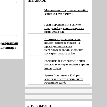
ИЗБРАННОЕ
Мы помним: стартовала онлайн-
акция «Свеча памяти»
План мероприятий Брянской
городской администрации на
июнь 2025 года
Cтартовал прием заявок на
серебряный
компенсацию расходов на
проведение научно-
лександра
исследовательских и опытно-
конструкторских работ
Российский экспортный центр
рассказал о мерах господдержки
экспортеров
Артем Осипенко в 12-й раз
завоевал золото чемпионата
России по самбо
СТИЛЬ ЖИЗНИ