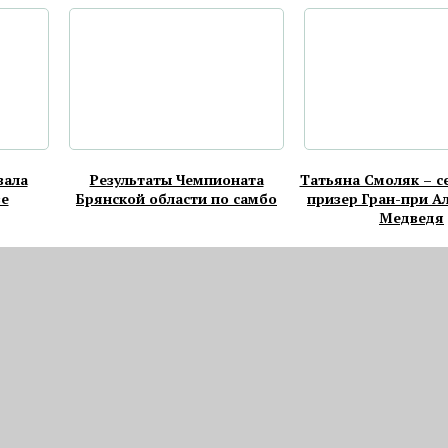
вала
Результаты Чемпионата
Татьяна Смоляк – 
ве
Брянской области по самбо
призер Гран-при А
Медведя