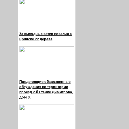
За выходные ветер повалил в
Брянске 22 дерева
Предстоящие общественные
обсуждения по территории
проезд 2-й Станке Димитрова,
дом 3.