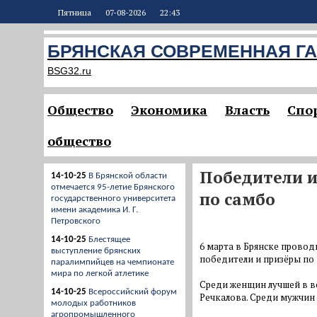
Пятница
07-08-2026
22:43
БРЯНСКАЯ СОВРЕМЕННАЯ ГА
BSG32.ru
Общество
Экономика
Власть
Спо
общество
Победители и
14-10-25
В Брянской области
отмечается 95-летие Брянского
по самбо
государственного университета
имени академика И. Г.
Петровского
14-10-25
Блестящее
6 марта в Брянске провод
выступление брянских
победители и призёры по
паралимпийцев на чемпионате
мира по легкой атлетике
Среди женщин лучшей в ве
14-10-25
Всероссийский форум
Речкалова. Среди мужчин
молодых работников
агропромышленного