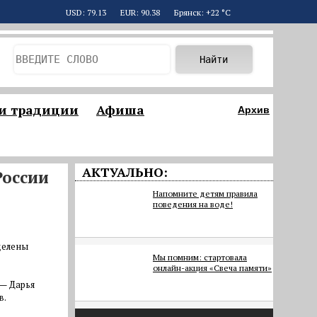
USD: 79.13
EUR: 90.38
Брянск: +22 °С
 и традиции
Афиша
Архив
АКТУАЛЬНО:
России
Напомните детям правила
поведения на воде!
делены
Мы помним: стартовала
онлайн-акция «Свеча памяти»
 — Дарья
в.