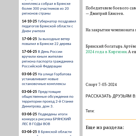
комплекса собрал в Брянске
Победителем боевого самбо
более 300 участников из 20
— Дмитрий Елисеев.
регионов страны
14-10-25
Губернатор поздравил
педагогов Брянской области с
На закрытии чемпионата 
Днем учителя
17-06-25
За выходные ветер
повалил в Брянске 22 дерева
Брянский богатырь Артём 
2024 года в Киргизии
. А 
17-06-25
В День России
вручили юным жителям
региона паспорта гражданина
Российской Федерации
03-06-25
На улице Горбатова
устанавливают новые
Спорт 7-03-2024
остановочные комплексы
03-06-25
Предстоящие
РАССКАЗАТЬ ДРУЗЬЯМ В
общественные обсуждения по
территории проезд 2-й Станке
Димитрова, дом 3.
Теги:
03-06-25
Подведены итоги
конкурса рисунка БРЯНСКИЙ
ЛЕС В ГОДЫ ВОВ
Eще из раздела:
03-06-25
В Брянской области