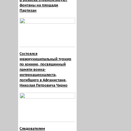
В Брянске отремонтируют
фонтаны на площади
Партизан
Состоялся
межмуниципальный турнир
по хоккею, посвященный
памяти воина-
интернационалиста,
погибшего в Афганистане,
Николая Петровича Чирко
Следователем