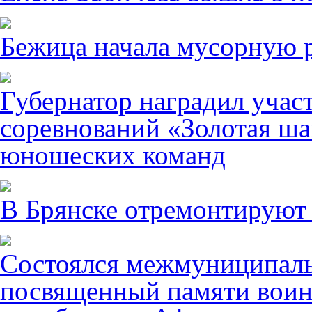
Бежица начала мусорную р
Губернатор наградил учас
соревнований «Золотая ша
юношеских команд
В Брянске отремонтируют
Состоялся межмуниципаль
посвященный памяти воин