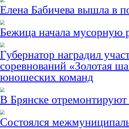
Елена Бабичева вышла в п
Бежица начала мусорную р
Губернатор наградил учас
соревнований «Золотая ша
юношеских команд
В Брянске отремонтируют
Состоялся межмуниципаль