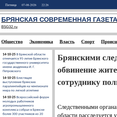
Пятница
07-08-2026
22:26
БРЯНСКАЯ СОВРЕМЕННАЯ ГАЗЕТ
BSG32.ru
Общество
Экономика
Власть
Спорт
Происш
Брянскими сле
14-10-25
В Брянской области
отмечается 95-летие Брянского
государственного университета
обвинение жите
имени академика И. Г.
Петровского
сотруднику по
14-10-25
Блестящее
выступление брянских
паралимпийцев на чемпионате
мира по легкой атлетике
14-10-25
Всероссийский форум
молодых работников
Следственными орган
агропромышленного
комплекса собрал в Брянске
области
расследуется у
более 300 участников из 20