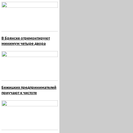
В Брянске отремонтируют
минимум четыре двора
Бежицких предпринимателей
приучают к чистоте