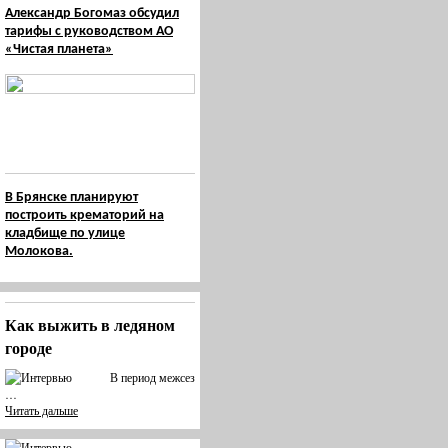
Александр Богомаз обсудил
тарифы с руководством АО
«Чистая планета»
В Брянске планируют
построить крематорий на
кладбище по улице
Молокова.
Как выжить в ледяном
городе
В период межсез
…
Читать дальше