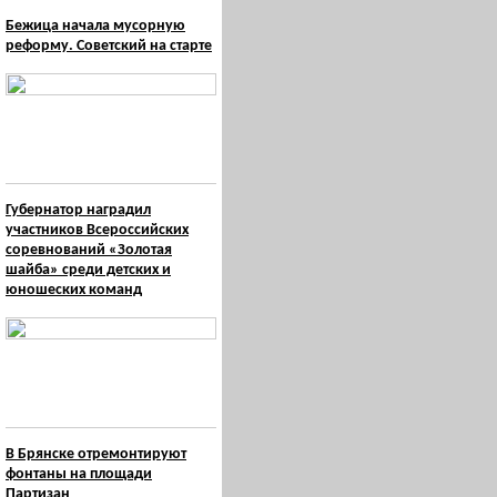
Бежица начала мусорную
реформу. Советский на старте
Губернатор наградил
участников Всероссийских
соревнований «Золотая
шайба» среди детских и
юношеских команд
В Брянске отремонтируют
фонтаны на площади
Партизан