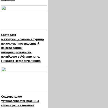
Состоялся
межмуниципальный турнир
по хоккею, посвященный
памяти воина-
интернационалиста,
погибшего в Афганистане,
Николая Петровича Чирко
Следователем
устанавливается причина
гибели двоих жителей