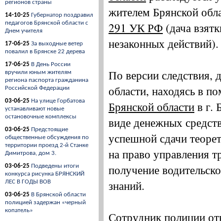
регионов страны
жителем Брянской обла
14-10-25
Губернатор поздравил
педагогов Брянской области с
291 УК РФ
(дача взят
Днем учителя
незаконных действий).
17-06-25
За выходные ветер
повалил в Брянске 22 дерева
17-06-25
В День России
По версии следствия, 
вручили юным жителям
региона паспорта гражданина
области, находясь в
Российской Федерации
03-06-25
На улице Горбатова
Брянской области
в г. 
устанавливают новые
остановочные комплексы
виде денежных средств
03-06-25
Предстоящие
успешной сдачи теоре
общественные обсуждения по
территории проезд 2-й Станке
на право управления 
Димитрова, дом 3.
получение водительско
03-06-25
Подведены итоги
конкурса рисунка БРЯНСКИЙ
знаний.
ЛЕС В ГОДЫ ВОВ
03-06-25
В Брянской области
полицией задержан «черный
копатель»
Сотрудник полиции отк