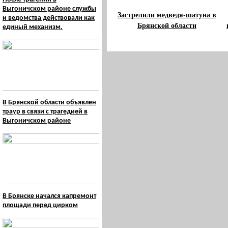
Выгоничском районе службы
Застрелили медведя-шатуна в
и ведомства действовали как
Брянской области
единый механизм.
В Брянской области объявлен
траур в связи с трагедией в
Выгоничском районе
В Брянске начался капремонт
площади перед цирком