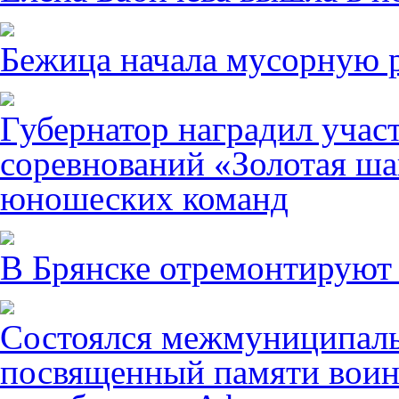
Бежица начала мусорную р
Губернатор наградил учас
соревнований «Золотая ша
юношеских команд
В Брянске отремонтируют
Состоялся межмуниципаль
посвященный памяти воин