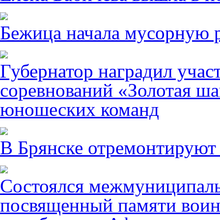
Бежица начала мусорную р
Губернатор наградил учас
соревнований «Золотая ша
юношеских команд
В Брянске отремонтируют
Состоялся межмуниципаль
посвященный памяти воин