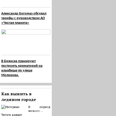
Александр Богомаз обсудил
тарифы с руководством АО
«Чистая планета»
В Брянске планируют
построить крематорий на
кладбище по улице
Молокова.
Как выжить в
ледяном городе
В период
межсез …
Читать дальше