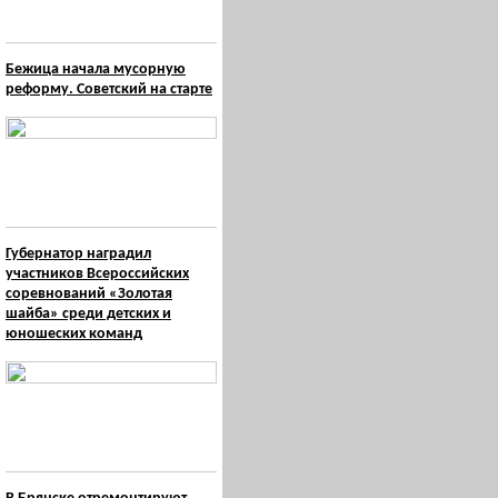
Бежица начала мусорную
реформу. Советский на старте
Губернатор наградил
участников Всероссийских
соревнований «Золотая
шайба» среди детских и
юношеских команд