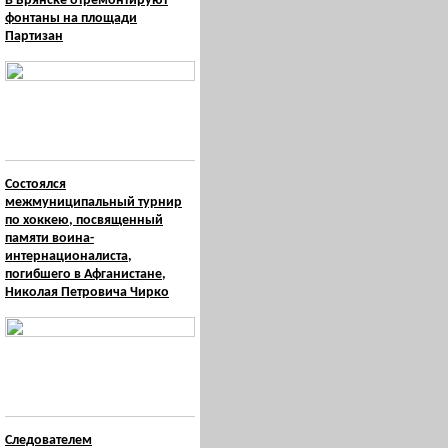
В Брянске отремонтируют
фонтаны на площади
Партизан
Состоялся
межмуниципальный турнир
по хоккею, посвященный
памяти воина-
интернационалиста,
погибшего в Афганистане,
Николая Петровича Чирко
Следователем