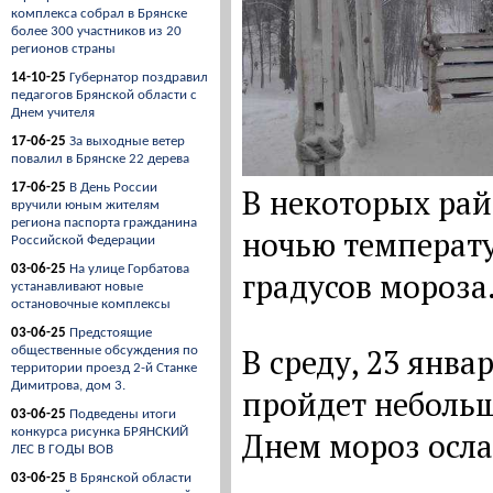
комплекса собрал в Брянске
более 300 участников из 20
регионов страны
14-10-25
Губернатор поздравил
педагогов Брянской области с
Днем учителя
17-06-25
За выходные ветер
повалил в Брянске 22 дерева
17-06-25
В День России
В некоторых ра
вручили юным жителям
региона паспорта гражданина
ночью температу
Российской Федерации
03-06-25
На улице Горбатова
градусов мороза
устанавливают новые
остановочные комплексы
03-06-25
Предстоящие
В среду, 23 янва
общественные обсуждения по
территории проезд 2-й Станке
Димитрова, дом 3.
пройдет небольш
03-06-25
Подведены итоги
конкурса рисунка БРЯНСКИЙ
Днем мороз ослаб
ЛЕС В ГОДЫ ВОВ
03-06-25
В Брянской области