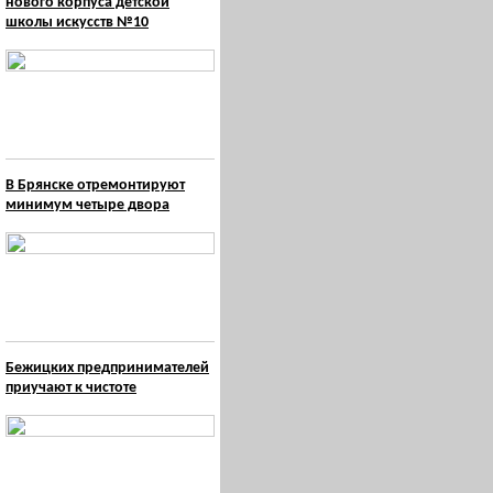
нового корпуса детской
школы искусств №10
В Брянске отремонтируют
минимум четыре двора
Бежицких предпринимателей
приучают к чистоте