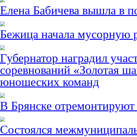
Елена Бабичева вышла в п
Бежица начала мусорную р
Губернатор наградил учас
соревнований «Золотая ша
юношеских команд
В Брянске отремонтируют
Состоялся межмуниципаль