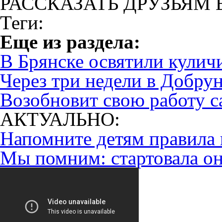
РАССКАЗАТЬ ДРУЗЬЯМ 
Теги:
Eще из раздела:
В Брянске освятили кулич
Через три недели в Добру
Возобновит свою работу с
АКТУАЛЬНО:
Напомните детям правила 
Мы помним: стартовала он