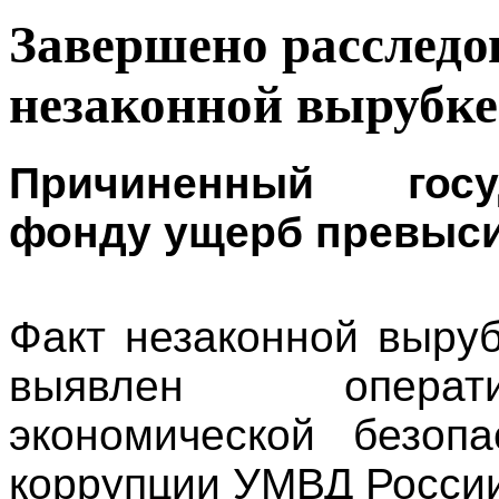
Завершено расследов
незаконной вырубке
Причиненный
гос
фонду
ущерб превыси
Факт незаконной выру
выявлен операти
экономической безопа
коррупции УМВД России