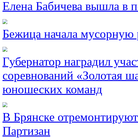
Елена Бабичева вышла в 
Бежица начала мусорную 
Губернатор наградил уча
соревнований «Золотая ша
юношеских команд
В Брянске отремонтируют
Партизан