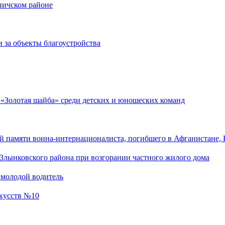
оничском районе
 за объекты благоустройства
 «Золотая шайба» среди детских и юношеских команд
 памяти воина-интернационалиста, погибшего в Афганистане, 
Злынковского района при возгорании частного жилого дома
 молодой водитель
скусств №10