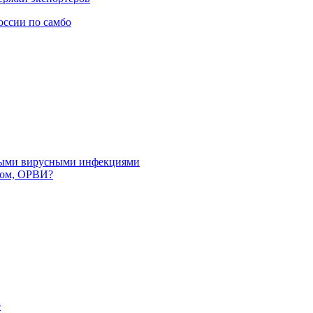
оссии по самбо
рными вирусными инфекциями
пом, ОРВИ?
е