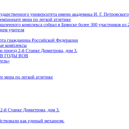
сударственного университета имени академика И. Г. Петровского
емпионате мира по легкой атлетике
ленного комплекса собрал в Брянске более 300 участников из 
Днем учителя
рта гражданина Российской Федерации
ные комплексы
 проезд 2-й Станке Димитрова, дом 3.
С В ГОДЫ ВОВ
тель»
е мира по легкой атлетике
2-й Станке Димитрова, дом 3.
йствовали как единый механизм.