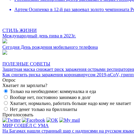
Артем Осипенко в 12-й раз завоевал золото чемпионата Р
СТИЛЬ ЖИЗНИ
Международный день пива в 2023г.
Сегодня День рождения мобильного телефона
ПОЛЕЗНЫЕ СОВЕТЫ
Защитная маска снижает риск заражения острыми респирато
Как снизить риска заражения коронавирусом 2019-nCoV, грип
Опрос
Хватает ли зарплаты?
Только на необходимое: коммуналка и еда
Вообще нет, постоянно занимаю в долг
Хватает, нормально, работать больше надо кому не хватает
Нет денег только на бриллианты
Проголосовать
МИР СОШЁЛ С УМА
На Багамах нашли странный шар с надписями на русском язык