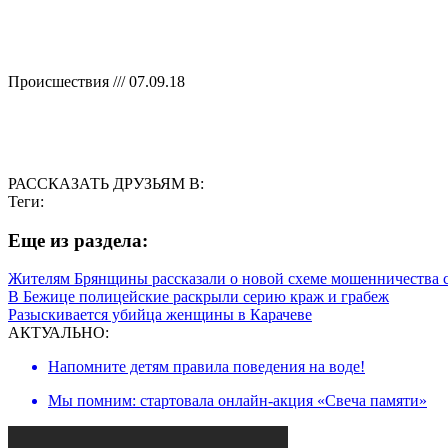
Происшествия /// 07.09.18
РАССКАЗАТЬ ДРУЗЬЯМ В:
Теги:
Eще из раздела:
Жителям Брянщины рассказали о новой схеме мошенничества 
В Бежице полицейские раскрыли серию краж и грабеж
Разыскивается убийца женщины в Карачеве
АКТУАЛЬНО:
Напомните детям правила поведения на воде!
Мы помним: стартовала онлайн-акция «Свеча памяти»