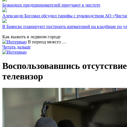
Бежицких предпринимателей приучают к чистоте
Александр Богомаз обсудил тарифы с руководством АО «Чиста
В Брянске планируют построить крематорий на кладбище по у
Как выжить в ледяном городе
В период межсез …
Читать дальше
Воспользовавшись отсутствие
телевизор