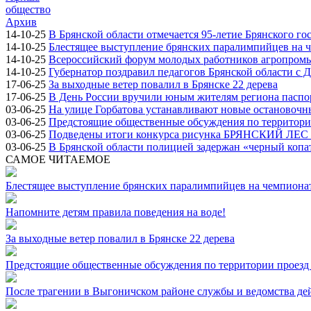
общество
Архив
14-10-25
В Брянской области отмечается 95-летие Брянского го
14-10-25
Блестящее выступление брянских паралимпийцев на ч
14-10-25
Всероссийский форум молодых работников агропромыш
14-10-25
Губернатор поздравил педагогов Брянской области с 
17-06-25
За выходные ветер повалил в Брянске 22 дерева
17-06-25
В День России вручили юным жителям региона паспо
03-06-25
На улице Горбатова устанавливают новые остановоч
03-06-25
Предстоящие общественные обсуждения по территории
03-06-25
Подведены итоги конкурса рисунка БРЯНСКИЙ ЛЕ
03-06-25
В Брянской области полицией задержан «черный копа
САМОЕ ЧИТАЕМОЕ
Блестящее выступление брянских паралимпийцев на чемпионат
Напомните детям правила поведения на воде!
За выходные ветер повалил в Брянске 22 дерева
Предстоящие общественные обсуждения по территории проезд 
После трагении в Выгоничском районе службы и ведомства де