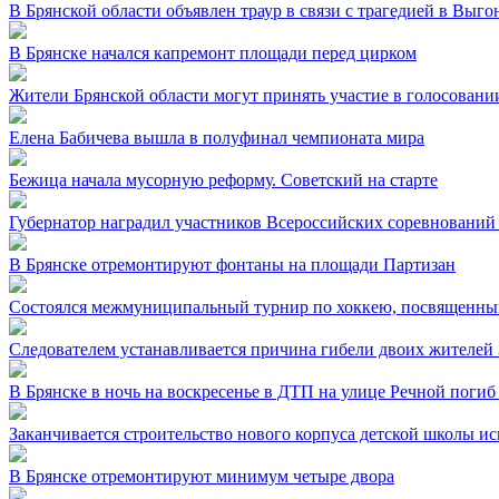
В Брянской области объявлен траур в связи с трагедией в Выг
В Брянске начался капремонт площади перед цирком
Жители Брянской области могут принять участие в голосовании
Елена Бабичева вышла в полуфинал чемпионата мира
Бежица начала мусорную реформу. Советский на старте
Губернатор наградил участников Всероссийских соревнований
В Брянске отремонтируют фонтаны на площади Партизан
Состоялся межмуниципальный турнир по хоккею, посвященный
Следователем устанавливается причина гибели двоих жителей 
В Брянске в ночь на воскресенье в ДТП на улице Речной погиб
Заканчивается строительство нового корпуса детской школы и
В Брянске отремонтируют минимум четыре двора