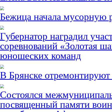
Бежица начала мусорную р
Губернатор наградил учас
соревнований «Золотая ша
юношеских команд
В Брянске отремонтируют
Состоялся межмуниципаль
посвященный памяти воин