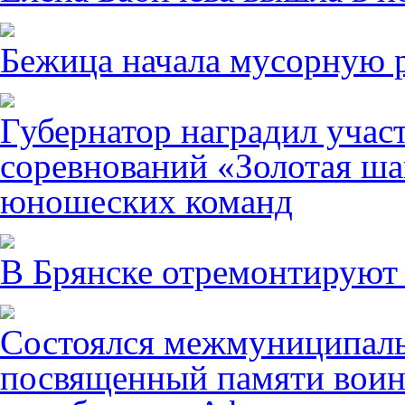
Бежица начала мусорную р
Губернатор наградил учас
соревнований «Золотая ша
юношеских команд
В Брянске отремонтируют
Состоялся межмуниципаль
посвященный памяти воин