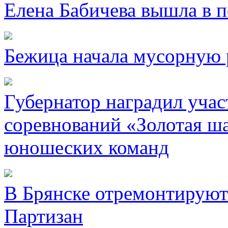
Елена Бабичева вышла в 
Бежица начала мусорную 
Губернатор наградил уча
соревнований «Золотая ша
юношеских команд
В Брянске отремонтируют
Партизан