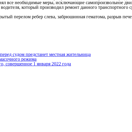
нял все необходимые меры, исключающие самопроизвольное движ
водителя, который производил ремонт данного транспортного с
ытый перелом ребер слева, забрюшинная гематома, разрыв пече
перед судом предстанет местная жительница
 масочного режима
о, совершенное 1 января 2022 года