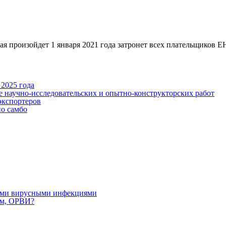
йдет 1 января 2021 года затронет всех плательщиков ЕНВД,
2025 года
е научно-исследовательских и опытно-конструкторских работ
экспортеров
по самбо
ными вирусными инфекциями
ом, ОРВИ?