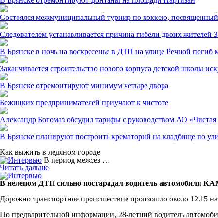
В Брянске отремонтируют фонтаны на площади Партизан
Состоялся межмуниципальный турнир по хоккею, посвященный 
Следователем устанавливается причина гибели двоих жителей З
В Брянске в ночь на воскресенье в ДТП на улице Речной погиб 
Заканчивается строительство нового корпуса детской школы ис
В Брянске отремонтируют минимум четыре двора
Бежицких предпринимателей приучают к чистоте
Александр Богомаз обсудил тарифы с руководством АО «Чистая
В Брянске планируют построить крематорий на кладбище по ул
Как выжить в ледяном городе
В период межсез …
Читать дальше
В нелепом ДТП сильно постарадал водитель автомобиля К
Дорожно-транспортное происшествие произошло около 12.15 на 
По предварительной информации, 28-летний водитель автомоби