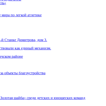
ель»
 мира по легкой атлетике
-й Станке Димитрова, дом 3.
ствовали как единый механизм.
ничском районе
за объекты благоустройства
«Золотая шайба» среди детских и юношеских команд