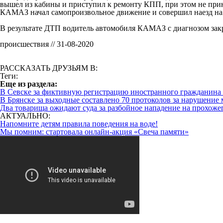
вышел из кабины и приступил к ремонту КПП, при этом не при
КАМАЗ начал самопроизвольное движение и совершил наезд на 
В результате ДТП водитель автомобиля КАМАЗ с диагнозом закр
происшествия // 31-08-2020
РАССКАЗАТЬ ДРУЗЬЯМ В:
Теги:
Eще из раздела:
В Севске за фиктивную регистрацию иностранного гражданина 
В Брянске за выходные составлено 70 протоколов за нарушение
Два товарища ожидают суда за разбойное нападение на прохожег
АКТУАЛЬНО:
Напомните детям правила поведения на воде!
Мы помним: стартовала онлайн-акция «Свеча памяти»