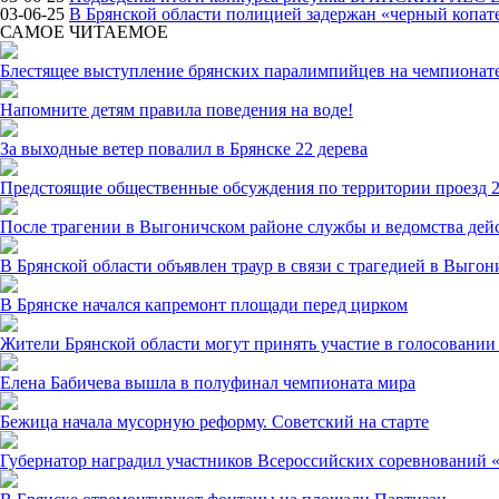
03-06-25
В Брянской области полицией задержан «черный копат
САМОЕ ЧИТАЕМОЕ
Блестящее выступление брянских паралимпийцев на чемпионате
Напомните детям правила поведения на воде!
За выходные ветер повалил в Брянске 22 дерева
Предстоящие общественные обсуждения по территории проезд 2
После трагении в Выгоничском районе службы и ведомства дей
В Брянской области объявлен траур в связи с трагедией в Выго
В Брянске начался капремонт площади перед цирком
Жители Брянской области могут принять участие в голосовании 
Елена Бабичева вышла в полуфинал чемпионата мира
Бежица начала мусорную реформу. Советский на старте
Губернатор наградил участников Всероссийских соревнований 