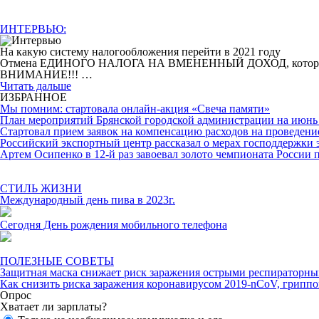
ИНТЕРВЬЮ:
На какую систему налогообложения перейти в 2021 году
Отмена ЕДИНОГО НАЛОГА НА ВМЕНЕННЫЙ ДОХОД, которая произо
ВНИМАНИЕ!!! …
Читать дальше
ИЗБРАННОЕ
Мы помним: стартовала онлайн-акция «Свеча памяти»
План мероприятий Брянской городской администрации на июнь 
Cтартовал прием заявок на компенсацию расходов на проведени
Российский экспортный центр рассказал о мерах господдержки 
Артем Осипенко в 12-й раз завоевал золото чемпионата России 
СТИЛЬ ЖИЗНИ
Международный день пива в 2023г.
Сегодня День рождения мобильного телефона
ПОЛЕЗНЫЕ СОВЕТЫ
Защитная маска снижает риск заражения острыми респиратор
Как снизить риска заражения коронавирусом 2019-nCoV, грипп
Опрос
Хватает ли зарплаты?