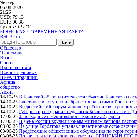
Четверг
06-08-2026
21:26
USD: 79.13
EUR: 90.38
Брянск: +22 °С
БРЯНСКАЯ СОВРЕМЕННАЯ ГАЗЕТА
BSG32.ru
Общество
Экономика
Власть
Спорт
Происшествия
Новости районов
ВЕРА и традиции
Афиша
общество
Архив
14-10-25
В Брянской области отмечается 95-летие Брянского гос
14-10-25
Блестящее выступление брянских паралимпийцев на че
14-10-25
Всероссийский форум молодых работников агропромышл
14-10-25
Губернатор поздравил педагогов Брянской области с Д
17-06-25
За выходные ветер повалил в Брянске 22 дерева
17-06-25
В День России вручили юным жителям региона паспор
03-06-25
На улице Горбатова устанавливают новые остановочн
03-06-25
Предстоящие общественные обсуждения по территории 
03-06-25
Подведены итоги конкурса рисунка БРЯНСКИЙ ЛЕС