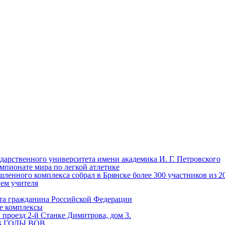
ударственного университета имени академика И. Г. Петровского
мпионате мира по легкой атлетике
енного комплекса собрал в Брянске более 300 участников из 2
нем учителя
та гражданина Российской Федерации
ые комплексы
проезд 2-й Станке Димитрова, дом 3.
 В ГОДЫ ВОВ