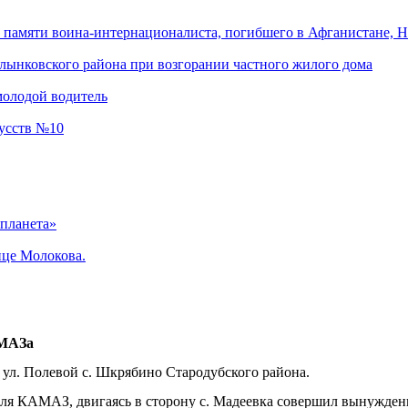
памяти воина-интернационалиста, погибшего в Афганистане, Н
лынковского района при возгорании частного жилого дома
молодой водитель
кусств №10
 планета»
ице Молокова.
АМАЗа
ул. Полевой с. Шкрябино Стародубского района.
ля КАМАЗ, двигаясь в сторону с. Мадеевка совершил вынужденн