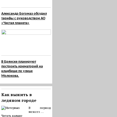
Александр Богомаз обсудил
тарифы с руководством АО
«Чистая планета»
В Брянске планируют
построить крематорий на
кладбище по улице
Молокова.
Как выжить в
ледяном городе
В период
межсез …
Читать дальше