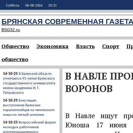
Суббота
08-08-2026
20:31
БРЯНСКАЯ СОВРЕМЕННАЯ ГАЗЕТ
BSG32.ru
Общество
Экономика
Власть
Спорт
П
общество
В НАВЛЕ ПРО
14-10-25
В Брянской области
отмечается 95-летие Брянского
государственного университета
ВОРОНОВ
имени академика И. Г.
Петровского
14-10-25
Блестящее
выступление брянских
паралимпийцев на чемпионате
В Навле ищут про
мира по легкой атлетике
Юноша 17 июня 
14-10-25
Всероссийский форум
молодых работников
агропромышленного