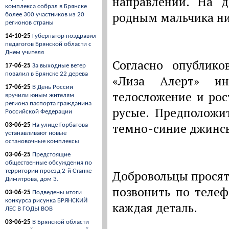
направлении. На 
комплекса собрал в Брянске
родным мальчика ни
более 300 участников из 20
регионов страны
14-10-25
Губернатор поздравил
педагогов Брянской области с
Днем учителя
Согласно опублико
17-06-25
За выходные ветер
повалил в Брянске 22 дерева
«Лиза Алерт» ин
17-06-25
В День России
телосложение и рос
вручили юным жителям
региона паспорта гражданина
русые. Предположи
Российской Федерации
темно-синие джинс
03-06-25
На улице Горбатова
устанавливают новые
остановочные комплексы
03-06-25
Предстоящие
общественные обсуждения по
территории проезд 2-й Станке
Добровольцы прося
Димитрова, дом 3.
позвонить по телеф
03-06-25
Подведены итоги
конкурса рисунка БРЯНСКИЙ
каждая деталь.
ЛЕС В ГОДЫ ВОВ
03-06-25
В Брянской области