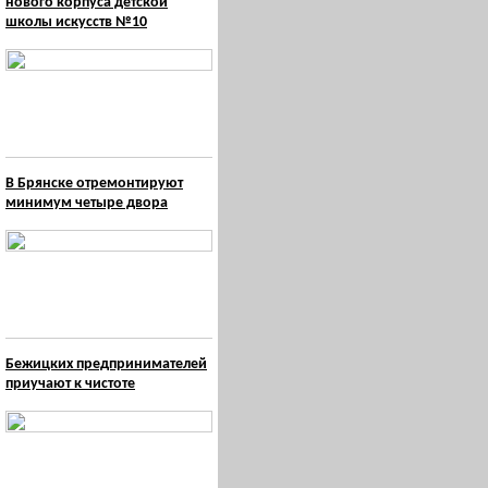
нового корпуса детской
школы искусств №10
В Брянске отремонтируют
минимум четыре двора
Бежицких предпринимателей
приучают к чистоте