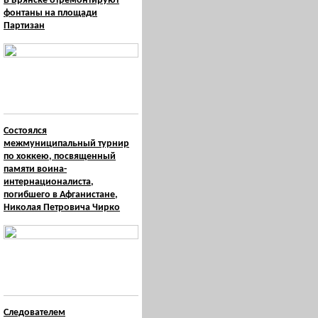
В Брянске отремонтируют
фонтаны на площади
Партизан
Состоялся
межмуниципальный турнир
по хоккею, посвященный
памяти воина-
интернационалиста,
погибшего в Афганистане,
Николая Петровича Чирко
Следователем