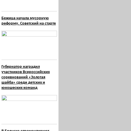
Бежица начала мусорную
реформу. Советский на старте
Губернатор наградил
участников Всероссийских
соревнований «Золотая
шайба» среди детских и
юношеских команд