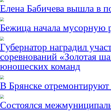
Елена Бабичева вышла в п
Бежица начала мусорную р
Губернатор наградил учас
соревнований «Золотая ша
юношеских команд
В Брянске отремонтируют
Состоялся межмуниципаль