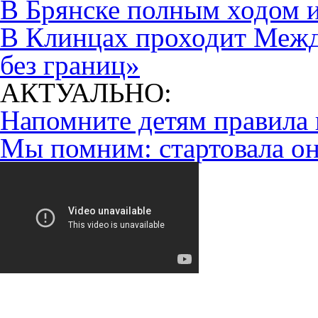
В Брянске полным ходом 
В Клинцах проходит Меж
без границ»
АКТУАЛЬНО:
Напомните детям правила 
Мы помним: стартовала он