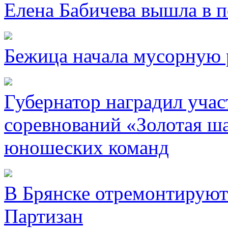
Елена Бабичева вышла в 
Бежица начала мусорную 
Губернатор наградил уча
соревнований «Золотая ша
юношеских команд
В Брянске отремонтируют
Партизан