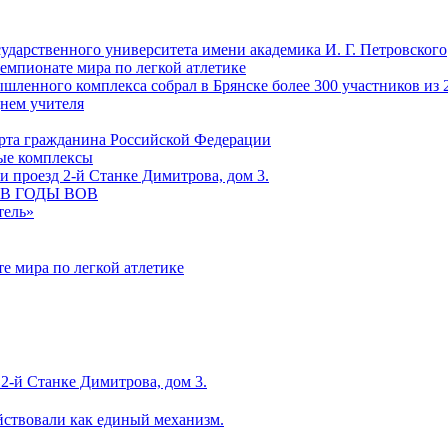
сударственного университета имени академика И. Г. Петровского
емпионате мира по легкой атлетике
ленного комплекса собрал в Брянске более 300 участников из 
Днем учителя
рта гражданина Российской Федерации
ные комплексы
 проезд 2-й Станке Димитрова, дом 3.
С В ГОДЫ ВОВ
тель»
е мира по легкой атлетике
2-й Станке Димитрова, дом 3.
йствовали как единый механизм.