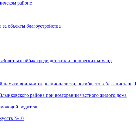
оничском районе
 за объекты благоустройства
 «Золотая шайба» среди детских и юношеских команд
 памяти воина-интернационалиста, погибшего в Афганистане, 
Злынковского района при возгорании частного жилого дома
 молодой водитель
скусств №10