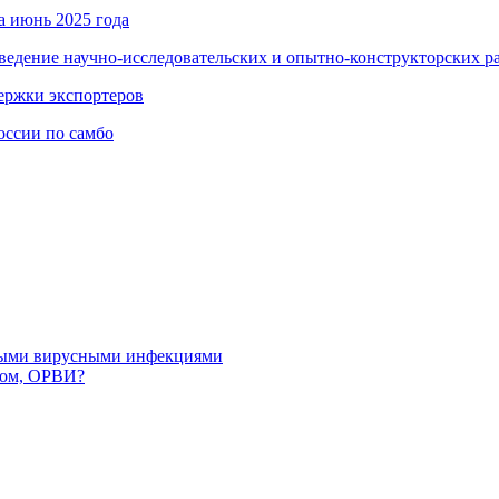
а июнь 2025 года
ведение научно-исследовательских и опытно-конструкторских р
держки экспортеров
оссии по самбо
рными вирусными инфекциями
пом, ОРВИ?