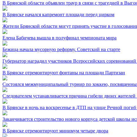
В Брянской области объявлен траур в связи с трагедией в Выг
В Брянске начался капремонт площади перед цирком
Жители Брянской области могут принять участие в голосовании
Елена Бабичева вышла в полуфинал чемпионата мира
Бежица начала мусорную реформу. Советский на старте
Губернатор наградил участников Всероссийских соревнований
В Брянске отремонтируют фонтаны на площади Партизан
Состоялся межмуниципальный турнир по хоккею, посвященный
Следователем устанавливается причина гибели двоих жителей 
В Брянске в ночь на воскресенье в ДТП на улице Речной погиб
Заканчивается строительство нового корпуса детской школы и
В Брянске отремонтируют минимум четыре двора