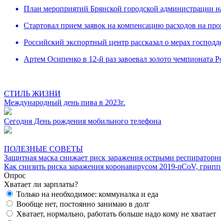
План мероприятий Брянской городской администрации н
Cтартовал прием заявок на компенсацию расходов на про
Российский экспортный центр рассказал о мерах господ
Артем Осипенко в 12-й раз завоевал золото чемпионата Р
СТИЛЬ ЖИЗНИ
Международный день пива в 2023г.
Сегодня День рождения мобильного телефона
ПОЛЕЗНЫЕ СОВЕТЫ
Защитная маска снижает риск заражения острыми респирато
Как снизить риска заражения коронавирусом 2019-nCoV, грип
Опрос
Хватает ли зарплаты?
Только на необходимое: коммуналка и еда
Вообще нет, постоянно занимаю в долг
Хватает, нормально, работать больше надо кому не хватает