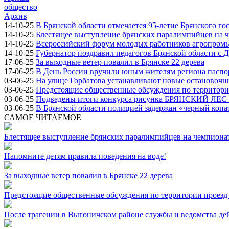
общество
Архив
14-10-25
В Брянской области отмечается 95-летие Брянского го
14-10-25
Блестящее выступление брянских паралимпийцев на ч
14-10-25
Всероссийский форум молодых работников агропромыш
14-10-25
Губернатор поздравил педагогов Брянской области с 
17-06-25
За выходные ветер повалил в Брянске 22 дерева
17-06-25
В День России вручили юным жителям региона паспо
03-06-25
На улице Горбатова устанавливают новые остановоч
03-06-25
Предстоящие общественные обсуждения по территории
03-06-25
Подведены итоги конкурса рисунка БРЯНСКИЙ ЛЕ
03-06-25
В Брянской области полицией задержан «черный копа
САМОЕ ЧИТАЕМОЕ
Блестящее выступление брянских паралимпийцев на чемпионат
Напомните детям правила поведения на воде!
За выходные ветер повалил в Брянске 22 дерева
Предстоящие общественные обсуждения по территории проезд 
После трагении в Выгоничском районе службы и ведомства де