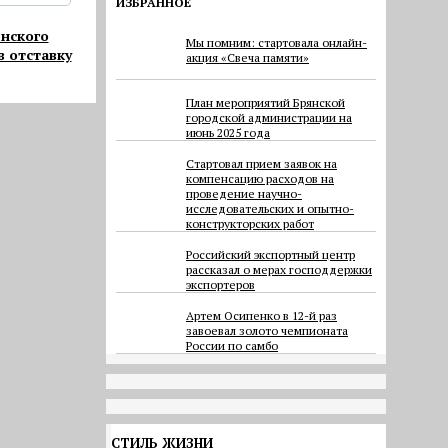
ИЗБРАННОЕ
нского
Мы помним: стартовала онлайн-
в отставку
акция «Свеча памяти»
План мероприятий Брянской
городской администрации на
июнь 2025 года
Cтартовал прием заявок на
компенсацию расходов на
проведение научно-
исследовательских и опытно-
конструкторских работ
Российский экспортный центр
рассказал о мерах господдержки
экспортеров
Артем Осипенко в 12-й раз
завоевал золото чемпионата
России по самбо
СТИЛЬ ЖИЗНИ