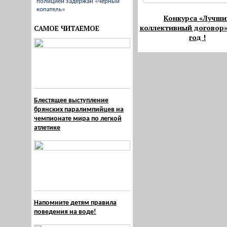
полицией задержан «черный
копатель»
Конкурса «Лучши
коллективный договор»
САМОЕ ЧИТАЕМОЕ
год !
Блестящее выступление
брянских паралимпийцев на
чемпионате мира по легкой
атлетике
Напомните детям правила
поведения на воде!