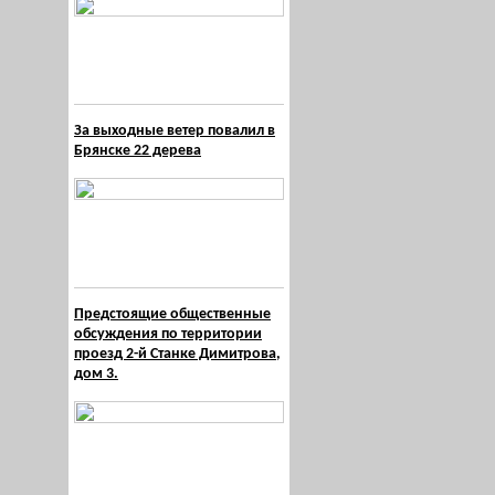
За выходные ветер повалил в
Брянске 22 дерева
Предстоящие общественные
обсуждения по территории
проезд 2-й Станке Димитрова,
дом 3.