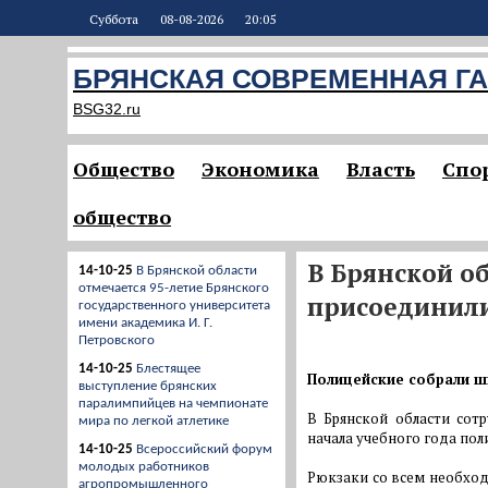
Суббота
08-08-2026
20:05
БРЯНСКАЯ СОВРЕМЕННАЯ ГА
BSG32.ru
Общество
Экономика
Власть
Спо
общество
В Брянской о
14-10-25
В Брянской области
отмечается 95-летие Брянского
присоединил
государственного университета
имени академика И. Г.
Петровского
14-10-25
Блестящее
Полицейские собрали ш
выступление брянских
паралимпийцев на чемпионате
В Брянской области сот
мира по легкой атлетике
начала учебного года пол
14-10-25
Всероссийский форум
молодых работников
Рюкзаки со всем необход
агропромышленного