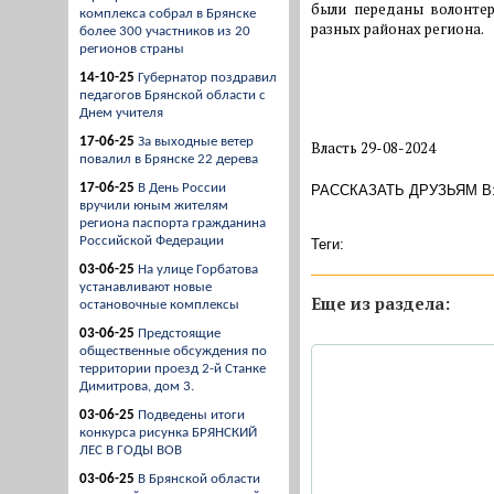
были переданы волонте
комплекса собрал в Брянске
разных районах региона.
более 300 участников из 20
регионов страны
14-10-25
Губернатор поздравил
педагогов Брянской области с
Днем учителя
17-06-25
За выходные ветер
Власть 29-08-2024
повалил в Брянске 22 дерева
17-06-25
В День России
РАССКАЗАТЬ ДРУЗЬЯМ В
вручили юным жителям
региона паспорта гражданина
Российской Федерации
Теги:
03-06-25
На улице Горбатова
устанавливают новые
Eще из раздела:
остановочные комплексы
03-06-25
Предстоящие
общественные обсуждения по
территории проезд 2-й Станке
Димитрова, дом 3.
03-06-25
Подведены итоги
конкурса рисунка БРЯНСКИЙ
ЛЕС В ГОДЫ ВОВ
03-06-25
В Брянской области