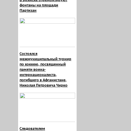
В Брянске отремонтируют
фонтаны на площади
Партизан
Состоялся
межмуниципальный турнир
по хоккею, посвященный
памяти воина-
интернационалиста,
погибшего в Афганистане,
Николая Петровича Чирко
Следователем