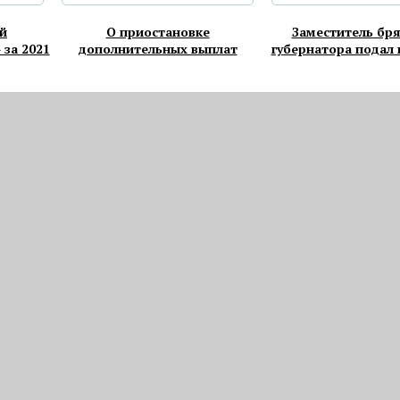
й
О приостановке
Заместитель бря
 за 2021
дополнительных выплат
губернатора подал 