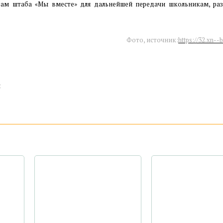
рам штаба «Мы вместе» для дальнейшей передачи школьникам, р
Фото, источник:
https://32.xn--
: