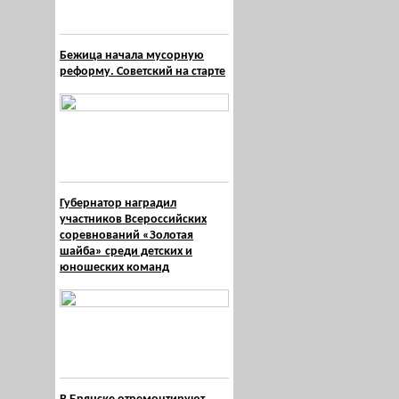
Бежица начала мусорную
реформу. Советский на старте
Губернатор наградил
участников Всероссийских
соревнований «Золотая
шайба» среди детских и
юношеских команд