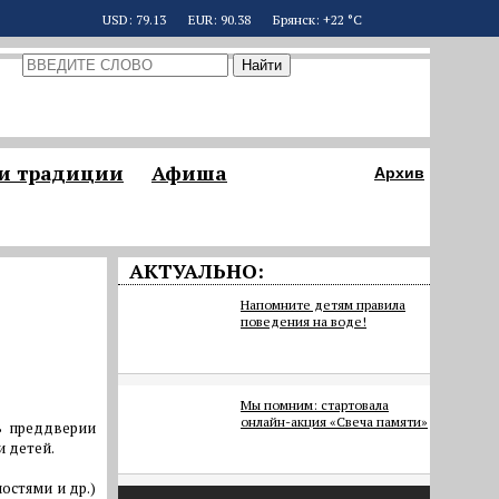
USD: 79.13
EUR: 90.38
Брянск: +22 °С
 и традиции
Афиша
Архив
АКТУАЛЬНО:
Напомните детям правила
поведения на воде!
Мы помним: стартовала
онлайн-акция «Свеча памяти»
В преддверии
и детей.
остями и др.)