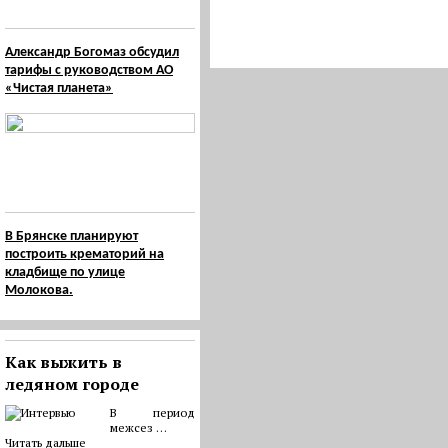
Александр Богомаз обсудил
тарифы с руководством АО
«Чистая планета»
В Брянске планируют
построить крематорий на
кладбище по улице
Молокова.
Как выжить в
ледяном городе
В период
межсез …
Читать дальше