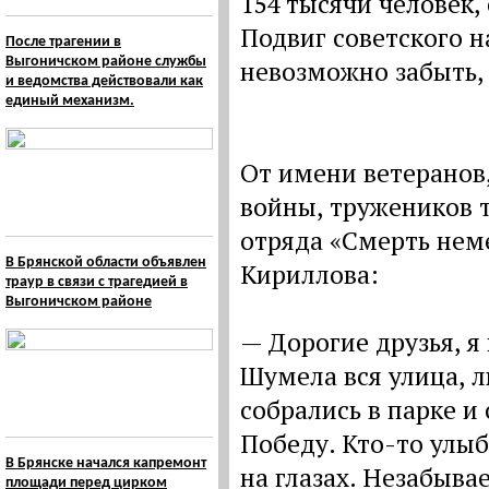
154 тысячи человек,
Подвиг советского н
После трагении в
Выгоничском районе службы
невозможно забыть, 
и ведомства действовали как
единый механизм.
От имени ветеранов
войны, тружеников 
отряда «Смерть нем
В Брянской области объявлен
Кириллова:
траур в связи с трагедией в
Выгоничском районе
— Дорогие друзья, я
Шумела вся улица, л
собрались в парке и
Победу. Кто-то улыб
В Брянске начался капремонт
на глазах. Незабыва
площади перед цирком