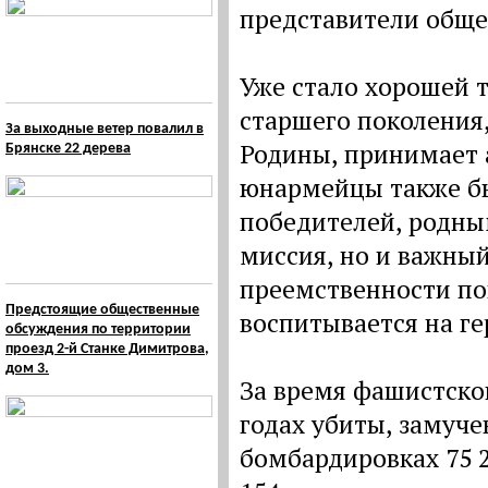
представители обще
Уже стало хорошей т
старшего поколения,
За выходные ветер повалил в
Родины, принимает 
Брянске 22 дерева
юнармейцы также бы
победителей, родным
миссия, но и важны
преемственности по
Предстоящие общественные
воспитывается на г
обсуждения по территории
проезд 2-й Станке Димитрова,
дом 3.
За время фашистско
годах убиты, замуче
бомбардировках 75 