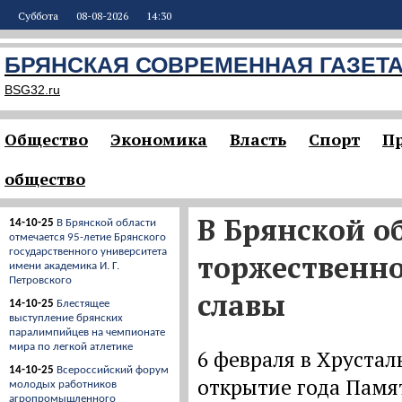
Суббота
08-08-2026
14:30
БРЯНСКАЯ СОВРЕМЕННАЯ ГАЗЕТ
BSG32.ru
Общество
Экономика
Власть
Спорт
П
общество
В Брянской о
14-10-25
В Брянской области
отмечается 95-летие Брянского
государственного университета
торжественно
имени академика И. Г.
Петровского
славы
14-10-25
Блестящее
выступление брянских
паралимпийцев на чемпионате
мира по легкой атлетике
6 февраля в Хрустал
14-10-25
Всероссийский форум
открытие года Памят
молодых работников
агропромышленного