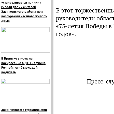
устанавливается причина
гибели двоих жителей
В этот торжественн
Злынковского района при
руководители облас
возгорании частного жилого
дома
«75-летия Победы в
годов».
В Брянске в ночь на
воскресенье в ДТП на улице
Речной погиб молодой
водитель
Пресс-сл
Заканчивается строительство