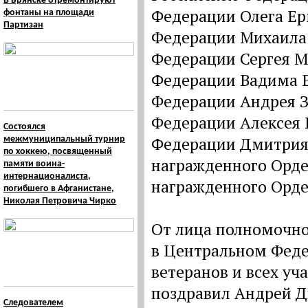
В Брянске отремонтируют
Федерации Олега Ер
фонтаны на площади
Партизан
Федерации Михаила 
Федерации Сергея М
Федерации Вадима Е
Федерации Андрея З
Федерации Алексея 
Состоялся
Федерации Дмитрия 
межмуниципальный турнир
по хоккею, посвященный
награжденного Орде
памяти воина-
интернационалиста,
награжденного Орд
погибшего в Афганистане,
Николая Петровича Чирко
От лица полномочно
в Центральном Феде
ветеранов и всех у
поздравил Андрей Д
Следователем