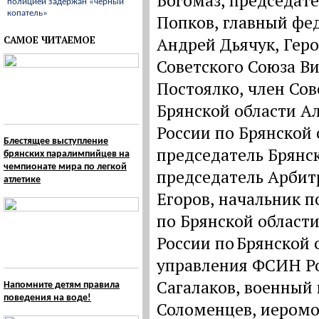
Богомаз, председат
полицией задержан «черный
копатель»
Попков, главный фе
САМОЕ ЧИТАЕМОЕ
Андрей Дьячук, Гер
Советского Союза Ви
Постоялко, член Со
Брянской области А
России по Брянской 
Блестящее выступление
председатель Брянск
брянских паралимпийцев на
чемпионате мира по легкой
председатель Арбит
атлетике
Егоров, начальник 
по Брянской област
России по Брянской 
управления ФСИН Ро
Сагалаков, военный
Напомните детям правила
поведения на воде!
Соломенцев, иеромо