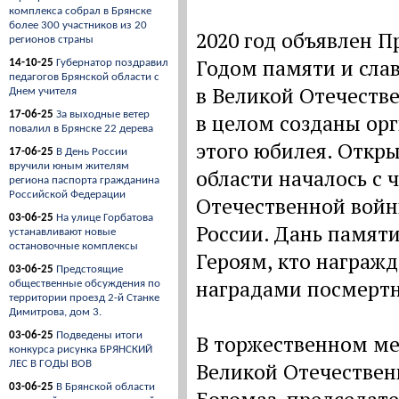
комплекса собрал в Брянске
более 300 участников из 20
2020 год объявлен 
регионов страны
Годом памяти и сла
14-10-25
Губернатор поздравил
педагогов Брянской области с
в Великой Отечестве
Днем учителя
17-06-25
За выходные ветер
в целом созданы ор
повалил в Брянске 22 дерева
этого юбилея. Откры
17-06-25
В День России
вручили юным жителям
области началось с 
региона паспорта гражданина
Российской Федерации
Отечественной войны
03-06-25
На улице Горбатова
России. Дань памяти
устанавливают новые
остановочные комплексы
Героям, кто награж
03-06-25
Предстоящие
наградами посмертн
общественные обсуждения по
территории проезд 2-й Станке
Димитрова, дом 3.
03-06-25
Подведены итоги
В торжественном ме
конкурса рисунка БРЯНСКИЙ
ЛЕС В ГОДЫ ВОВ
Великой Отечествен
03-06-25
В Брянской области