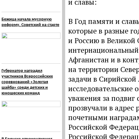
и славы:
В Год памяти и слав
Бежица начала мусорную
реформу. Советский на старте
которые в разные г
и Россию в Великой
интернациональный 
Афганистан и в кон
на территории Севе
Губернатор наградил
участников Всероссийских
задачи в Сирийской
соревнований «Золотая
исследовательские о
шайба» среди детских и
юношеских команд
уважения за подвиг 
прозвучали в адрес 
почетными наградам
Российской Федераци
Российской Федерац