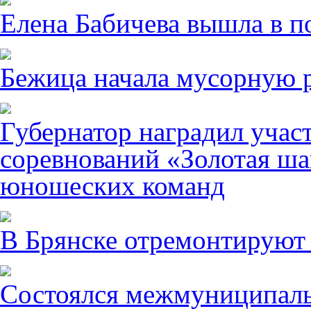
Елена Бабичева вышла в п
Бежица начала мусорную р
Губернатор наградил учас
соревнований «Золотая ша
юношеских команд
В Брянске отремонтируют
Состоялся межмуниципаль