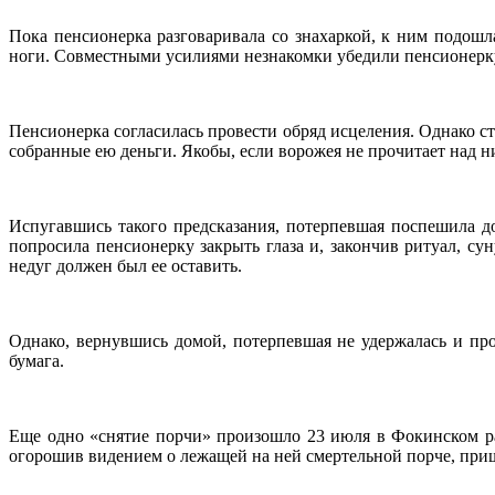
Пока пенсионерка разговаривала со знахаркой, к ним подошл
ноги. Совместными усилиями незнакомки убедили пенсионерку,
Пенсионерка согласилась провести обряд исцеления. Однако с
собранные ею деньги. Якобы, если ворожея не прочитает над н
Испугавшись такого предсказания, потерпевшая поспешила д
попросила пенсионерку закрыть глаза и, закончив ритуал, су
недуг должен был ее оставить.
Однако, вернувшись домой, потерпевшая не удержалась и про
бумага.
Еще одно «снятие порчи» произошло 23 июля в Фокинском рай
огорошив видением о лежащей на ней смертельной порче, приш