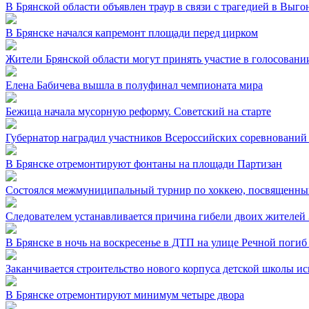
В Брянской области объявлен траур в связи с трагедией в Выг
В Брянске начался капремонт площади перед цирком
Жители Брянской области могут принять участие в голосовании
Елена Бабичева вышла в полуфинал чемпионата мира
Бежица начала мусорную реформу. Советский на старте
Губернатор наградил участников Всероссийских соревнований
В Брянске отремонтируют фонтаны на площади Партизан
Состоялся межмуниципальный турнир по хоккею, посвященный
Следователем устанавливается причина гибели двоих жителей 
В Брянске в ночь на воскресенье в ДТП на улице Речной погиб
Заканчивается строительство нового корпуса детской школы и
В Брянске отремонтируют минимум четыре двора