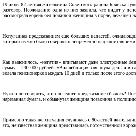
19 июля 82-летняя жительница Советского района Брянска гул
разговор. Неожиданно одна из них заявила, что видит у пе
рассмотрела корень бед пожилой женщины в порче, лежащей н
Испуганная предсказанием еще больших напастей, ожидающих 
который нужно было совершить непременно над «впитавшими 
Как выяснилось, «негатив» впитывают даже электронные бе
сумму – 230 000 рублей. «Волшебница» завернула деньги в га
велела пенсионерке выждать 10 дней и только после этого доста
Нужно ли говорить, что последнее предсказание сбылось? Посл
нарезанная бумага, и обманутая женщина позвонила в полицию
Примерно такая же ситуация случилась с 80-летней жительниц
это, неизвестная женщина представилась потомственной вороже