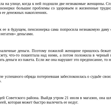
яла на улице, когда к ней подошли две незнакомые женщины. Сп
нсионерки большие проблемы со здоровьем и жизненные труднос
а ее денежных накоплениях.
ее в будущем, пенсионерка сама попросила незнакомую даму е
негатив» деньгами.
зналичные деньги. Поэтому пожилой женщине пришлось бежат
зету, что-то пошептала над ними, а потом положила в черный 
ть деньги из пакета. Если же она нарушит это предписание, то н
е успешного обряда потерпевшая забеспокоилась о судьбе своих д
.
ей Советского района. Выйдя утром 21 июля в магазин, она шл
ей, которая может быстро вылечить ее недуг.