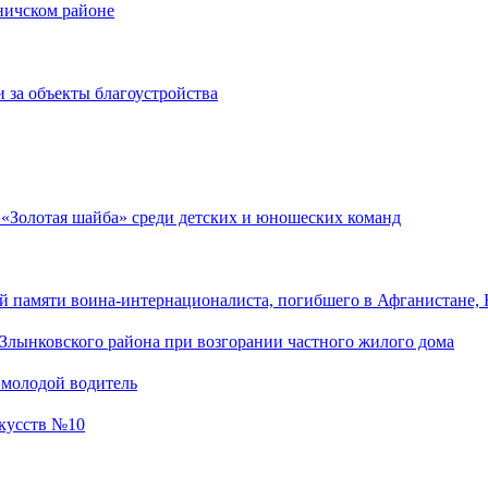
оничском районе
 за объекты благоустройства
 «Золотая шайба» среди детских и юношеских команд
 памяти воина-интернационалиста, погибшего в Афганистане, 
Злынковского района при возгорании частного жилого дома
 молодой водитель
скусств №10