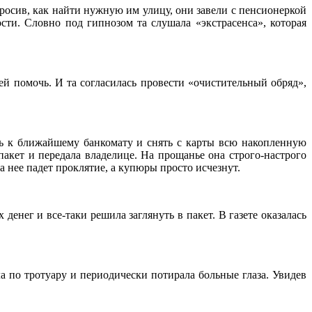
росив, как найти нужную им улицу, они завели с пенсионеркой
ти. Словно под гипнозом та слушала «экстрасенса», которая
й помочь. И та согласилась провести «очистительный обряд»,
ь к ближайшему банкомату и снять с карты всю накопленную
пакет и передала владелице. На прощанье она строго-настрого
а нее падет проклятие, а купюры просто исчезнут.
енег и все-таки решила заглянуть в пакет. В газете оказалась
а по тротуару и периодически потирала больные глаза. Увидев