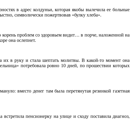
ностях в адрес колдуньи, которая якобы вылечила ее больные
ыстно, символически пожертвовав «булку хлеба».
о корень проблем со здоровьем видит… в порче, наложенной на
оре она ослепнет.
 их в руку и стала шептать молитвы. В какой-то момент она
ительница» потребовала ровно 10 дней, по прошествии которых
ануло: вместо денег там была перетянутая резинкой газетная
 встретила пенсионерку на улице и сходу поставила диагноз,