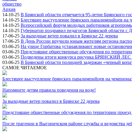
общество
Архив
14-10-25
В Брянской области отмечается 95-летие Брянского го
14-10-25
Блестящее выступление брянских паралимпийцев на ч
14-10-25
Всероссийский форум молодых работников агропромыш
14-10-25
Губернатор поздравил педагогов Брянской области с 
17-06-25
За выходные ветер повалил в Брянске 22 дерева
17-06-25
В День России вручили юным жителям региона паспо
03-06-25
На улице Горбатова устанавливают новые остановоч
03-06-25
Предстоящие общественные обсуждения по территории
03-06-25
Подведены итоги конкурса рисунка БРЯНСКИЙ ЛЕ
03-06-25
В Брянской области полицией задержан «черный копа
САМОЕ ЧИТАЕМОЕ
Блестящее выступление брянских паралимпийцев на чемпионат
Напомните детям правила поведения на воде!
За выходные ветер повалил в Брянске 22 дерева
Предстоящие общественные обсуждения по территории проезд 
После трагении в Выгоничском районе службы и ведомства де