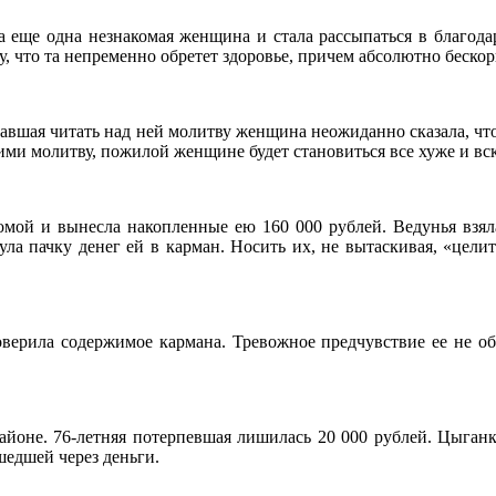
а еще одна незнакомая женщина и стала рассыпаться в благодар
 что та непременно обретет здоровье, причем абсолютно бескор
тавшая читать над ней молитву женщина неожиданно сказала, чт
ими молитву, пожилой женщине будет становиться все хуже и вск
омой и вынесла накопленные ею 160 000 рублей. Ведунья взяла
нула пачку денег ей в карман. Носить их, не вытаскивая, «цел
верила содержимое кармана. Тревожное предчувствие ее не обм
оне. 76-летняя потерпевшая лишилась 20 000 рублей. Цыганка
едшей через деньги.