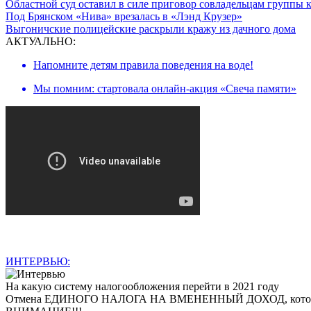
Областной суд оставил в силе приговор совладельцам групп
Под Брянском «Нива» врезалась в «Лэнд Крузер»
Выгоничские полицейские раскрыли кражу из дачного дома
АКТУАЛЬНО:
Напомните детям правила поведения на воде!
Мы помним: стартовала онлайн-акция «Свеча памяти»
ИНТЕРВЬЮ:
На какую систему налогообложения перейти в 2021 году
Отмена ЕДИНОГО НАЛОГА НА ВМЕНЕННЫЙ ДОХОД, которая произ