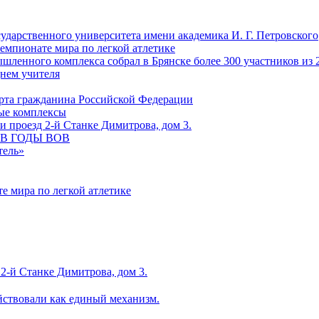
сударственного университета имени академика И. Г. Петровского
емпионате мира по легкой атлетике
ленного комплекса собрал в Брянске более 300 участников из 
Днем учителя
рта гражданина Российской Федерации
ные комплексы
 проезд 2-й Станке Димитрова, дом 3.
С В ГОДЫ ВОВ
тель»
е мира по легкой атлетике
2-й Станке Димитрова, дом 3.
йствовали как единый механизм.