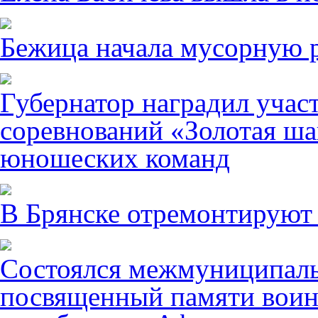
Бежица начала мусорную р
Губернатор наградил учас
соревнований «Золотая ша
юношеских команд
В Брянске отремонтируют
Состоялся межмуниципаль
посвященный памяти воин