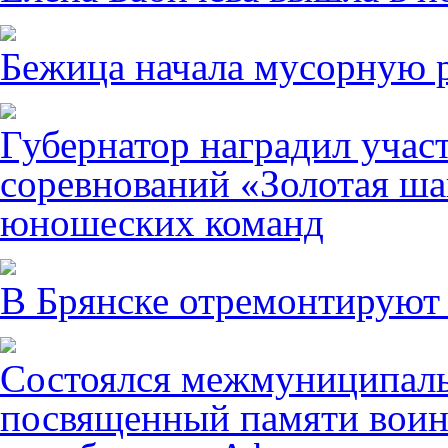
Бежица начала мусорную р
Губернатор наградил учас
соревнований «Золотая ша
юношеских команд
В Брянске отремонтируют
Состоялся межмуниципаль
посвященный памяти воин