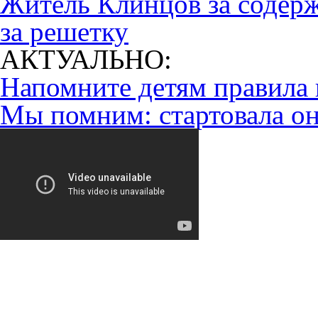
Житель Клинцов за содерж
за решетку
АКТУАЛЬНО:
Напомните детям правила 
Мы помним: стартовала он