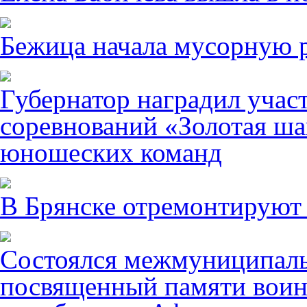
Бежица начала мусорную р
Губернатор наградил учас
соревнований «Золотая ша
юношеских команд
В Брянске отремонтируют
Состоялся межмуниципаль
посвященный памяти воин