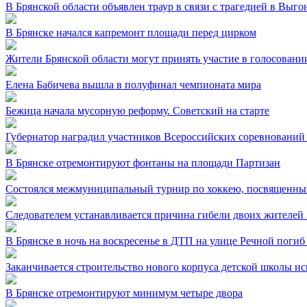
В Брянской области объявлен траур в связи с трагедией в Выг
В Брянске начался капремонт площади перед цирком
Жители Брянской области могут принять участие в голосовании
Елена Бабичева вышла в полуфинал чемпионата мира
Бежица начала мусорную реформу. Советский на старте
Губернатор наградил участников Всероссийских соревнований
В Брянске отремонтируют фонтаны на площади Партизан
Состоялся межмуниципальный турнир по хоккею, посвященный
Следователем устанавливается причина гибели двоих жителей 
В Брянске в ночь на воскресенье в ДТП на улице Речной погиб
Заканчивается строительство нового корпуса детской школы и
В Брянске отремонтируют минимум четыре двора