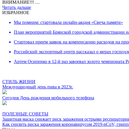
ВНИМАНИЕ!!! …
Читать дальше
ИЗБРАННОЕ
Мы помним: стартовала онлайн-акция «Свеча памяти»
План мероприятий Брянской городской администрации н
Cтартовал прием заявок на компенсацию расходов на про
Российский экспортный центр рассказал о мерах господ
Артем Осипенко в 12-й раз завоевал золото чемпионата Р
СТИЛЬ ЖИЗНИ
Международный день пива в 2023г.
Сегодня День рождения мобильного телефона
ПОЛЕЗНЫЕ СОВЕТЫ
Защитная маска снижает риск заражения острыми респирато
Как снизить риска заражения коронавирусом 2019-nCoV, грип