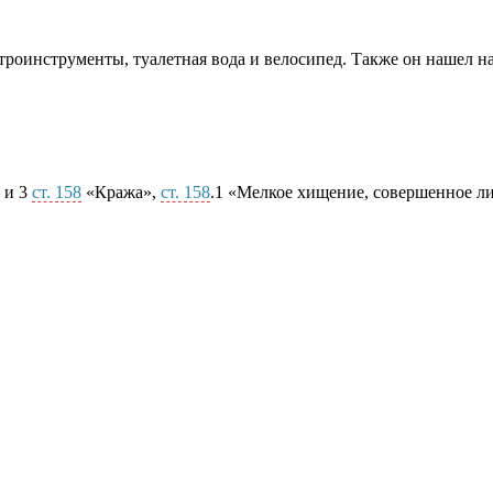
роинструменты, туалетная вода и велосипед. Также он нашел на
 и 3
ст. 158
«Кража»,
ст. 158
.1 «Мелкое хищение, совершенное л