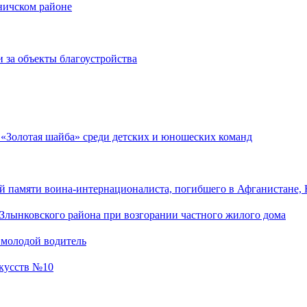
оничском районе
 за объекты благоустройства
 «Золотая шайба» среди детских и юношеских команд
 памяти воина-интернационалиста, погибшего в Афганистане, 
Злынковского района при возгорании частного жилого дома
 молодой водитель
скусств №10