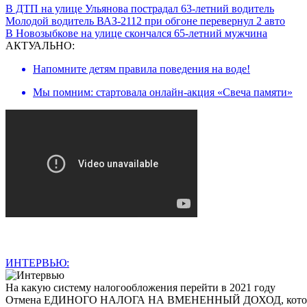
В ДТП на улице Ульянова пострадал 63-летний водитель
Молодой водитель ВАЗ-2112 при обгоне перевернул 2 авто
В Новозыбкове на улице скончался 65-летний мужчина
АКТУАЛЬНО:
Напомните детям правила поведения на воде!
Мы помним: стартовала онлайн-акция «Свеча памяти»
ИНТЕРВЬЮ:
На какую систему налогообложения перейти в 2021 году
Отмена ЕДИНОГО НАЛОГА НА ВМЕНЕННЫЙ ДОХОД, которая произ