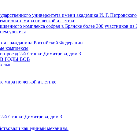
сударственного университета имени академика И. Г. Петровского
емпионате мира по легкой атлетике
ленного комплекса собрал в Брянске более 300 участников из 
Днем учителя
рта гражданина Российской Федерации
ные комплексы
 проезд 2-й Станке Димитрова, дом 3.
С В ГОДЫ ВОВ
тель»
е мира по легкой атлетике
2-й Станке Димитрова, дом 3.
йствовали как единый механизм.