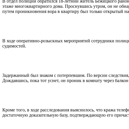
В отдел полиции обратился 18-летний житель Бежицкого райо
этаже многоквартирного дома. Проснувшись утром, он не обн
путем проникновения вора в квартиру был только открытый на
В ходе оперативно-розыскных мероприятий сотрудники полиции
судимостей.
Задержанный был знаком с потерпевшим. По версии следствия, 
Дождавшись, пока тот уснет, он проник в комнату через балко
Кроме того, в ходе расследования выяснилось, что кража теле
достаточную доказательную базу, подтверждающую его причаст