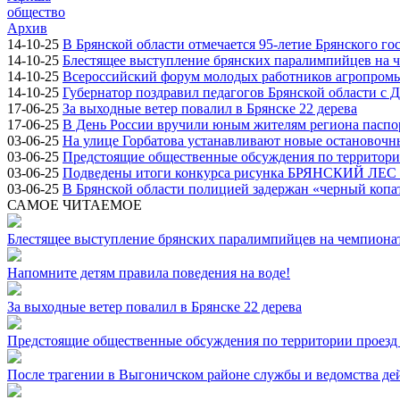
общество
Архив
14-10-25
В Брянской области отмечается 95-летие Брянского го
14-10-25
Блестящее выступление брянских паралимпийцев на ч
14-10-25
Всероссийский форум молодых работников агропромыш
14-10-25
Губернатор поздравил педагогов Брянской области с 
17-06-25
За выходные ветер повалил в Брянске 22 дерева
17-06-25
В День России вручили юным жителям региона паспо
03-06-25
На улице Горбатова устанавливают новые остановоч
03-06-25
Предстоящие общественные обсуждения по территории
03-06-25
Подведены итоги конкурса рисунка БРЯНСКИЙ ЛЕ
03-06-25
В Брянской области полицией задержан «черный копа
САМОЕ ЧИТАЕМОЕ
Блестящее выступление брянских паралимпийцев на чемпионат
Напомните детям правила поведения на воде!
За выходные ветер повалил в Брянске 22 дерева
Предстоящие общественные обсуждения по территории проезд 
После трагении в Выгоничском районе службы и ведомства де