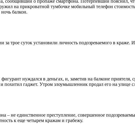
на, сообщивший о пропаже смартфона. Потерпевший пояснил, что
аружил на прикроватной тумбочке мобильный телефон стоимость
 ночь балкон.
 за трое суток установили личность подозреваемого в краже. 
фигурант нуждался в деньгах, и, заметив на балконе приятеля, 
н и похитил гаджет. Утром злоумышленник продал его на улице 
фона – не единственное преступление, совершенное подозреваемы
ность к еще четырем кражам и грабежу.