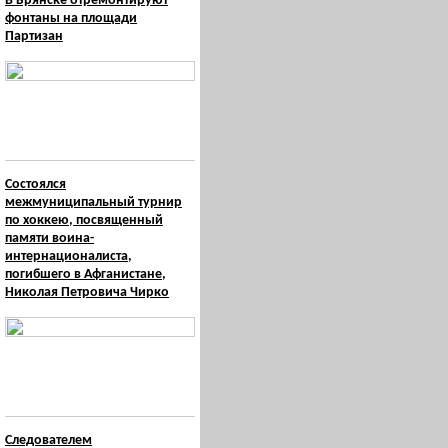
В Брянске отремонтируют
фонтаны на площади
Партизан
Состоялся
межмуниципальный турнир
по хоккею, посвященный
памяти воина-
интернационалиста,
погибшего в Афганистане,
Николая Петровича Чирко
Следователем