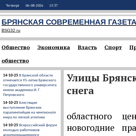
Четверг
06-08-2026
15:37
БРЯНСКАЯ СОВРЕМЕННАЯ ГАЗЕТ
BSG32.ru
Общество
Экономика
Власть
Спорт
П
общество
Улицы Брянск
14-10-25
В Брянской области
отмечается 95-летие Брянского
государственного университета
снега
имени академика И. Г.
Петровского
14-10-25
Блестящее
выступление брянских
областного ц
паралимпийцев на чемпионате
мира по легкой атлетике
новогодние пр
14-10-25
Всероссийский форум
молодых работников
агропромышленного