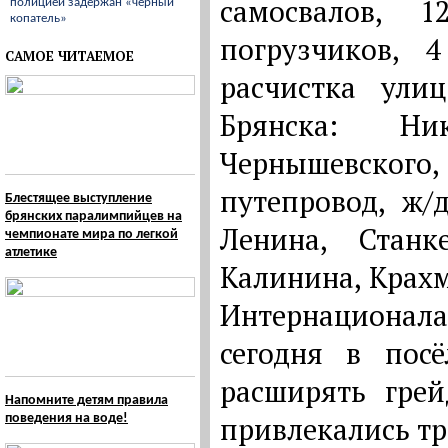
самосвалов, 1
полицией задержан «черный
копатель»
погрузчиков, 4
САМОЕ ЧИТАЕМОЕ
расчистка ули
Брянска: Ни
Чернышевского,
путепровод, ж/
Блестящее выступление
брянских паралимпийцев на
Ленина, Станк
чемпионате мира по легкой
атлетике
Калинина, Крахм
Интернационал
сегодня в посё
расширять грей
Напомните детям правила
привлекались т
поведения на воде!