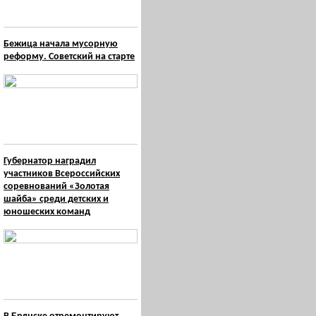
Бежица начала мусорную
реформу. Советский на старте
Губернатор наградил
участников Всероссийских
соревнований «Золотая
шайба» среди детских и
юношеских команд