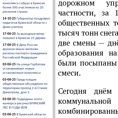
дорожном упр
комплекса собрал в Брянске
более 300 участников из 20
частности, за
регионов страны
14-10-25
Губернатор поздравил
общественных т
педагогов Брянской области с
Днем учителя
тысяч тонн снег
17-06-25
За выходные ветер
повалил в Брянске 22 дерева
две смены — дн
17-06-25
В День России
вручили юным жителям
образования на
региона паспорта гражданина
Российской Федерации
были посыпаны 
03-06-25
На улице Горбатова
устанавливают новые
смеси.
остановочные комплексы
03-06-25
Предстоящие
общественные обсуждения по
Сегодня днём 
территории проезд 2-й Станке
Димитрова, дом 3.
коммунально
03-06-25
Подведены итоги
конкурса рисунка БРЯНСКИЙ
ЛЕС В ГОДЫ ВОВ
комбинирова
03-06-25
В Брянской области