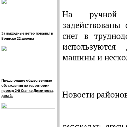
На ручной р
задействованы 
снег в трудно
За выходные ветер повалил в
Брянске 22 дерева
используются
машины и неско
Предстоящие общественные
обсуждения по территории
проезд 2-й Станке Димитрова,
Новости районов 
дом 3.