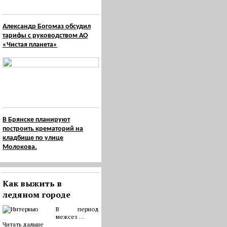
Александр Богомаз обсудил
тарифы с руководством АО
«Чистая планета»
В Брянске планируют
построить крематорий на
кладбище по улице
Молокова.
Как выжить в
ледяном городе
В период
межсез …
Читать дальше