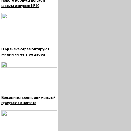
нового корпуса детской
школы искусств №10
В Брянске отремонтируют
минимум четыре двора
Бежицких предпринимателей
приучают к чистоте