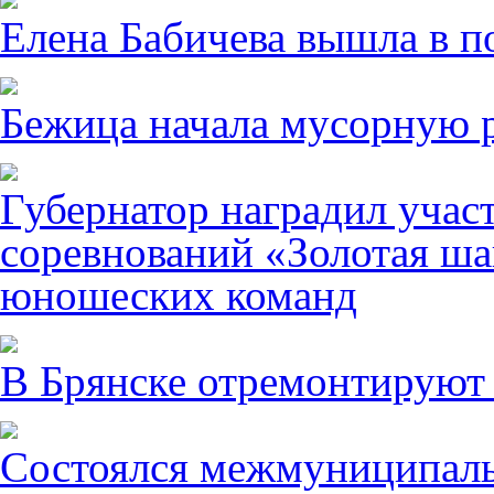
Елена Бабичева вышла в п
Бежица начала мусорную р
Губернатор наградил учас
соревнований «Золотая ша
юношеских команд
В Брянске отремонтируют
Состоялся межмуниципаль