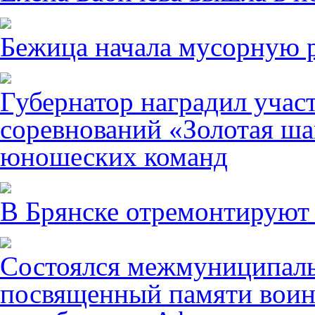
Бежица начала мусорную р
Губернатор наградил учас
соревнований «Золотая ша
юношеских команд
В Брянске отремонтируют
Состоялся межмуниципаль
посвященный памяти воин