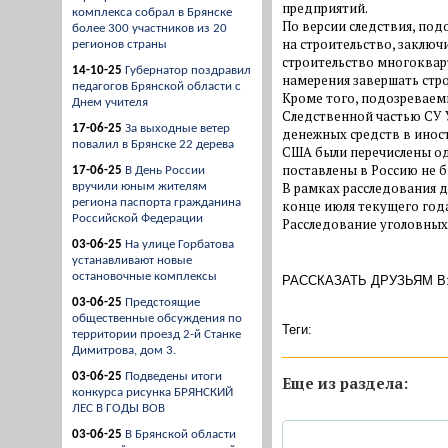
предприятий.
комплекса собрал в Брянске
По версии следствия, под
более 300 участников из 20
на строительство, заклю
регионов страны
строительство многоквар
14-10-25
Губернатор поздравил
намерения завершать стро
педагогов Брянской области с
Кроме того, подозреваем
Днем учителя
Следственной частью СУ 
17-06-25
За выходные ветер
денежных средств в иност
повалил в Брянске 22 дерева
США были перечислены од
поставлены в Россию не б
17-06-25
В День России
В рамках расследования 
вручили юным жителям
региона паспорта гражданина
конце июля текущего год
Российской Федерации
Расследование уголовных
03-06-25
На улице Горбатова
устанавливают новые
остановочные комплексы
РАССКАЗАТЬ ДРУЗЬЯМ В
03-06-25
Предстоящие
общественные обсуждения по
Теги:
территории проезд 2-й Станке
Димитрова, дом 3.
03-06-25
Подведены итоги
Eще из раздела:
конкурса рисунка БРЯНСКИЙ
ЛЕС В ГОДЫ ВОВ
03-06-25
В Брянской области