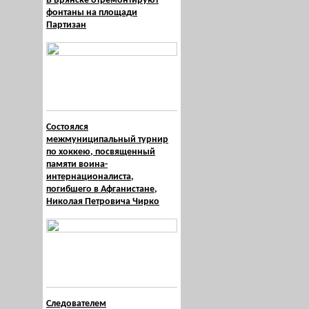
В Брянске отремонтируют
фонтаны на площади
Партизан
Состоялся
межмуниципальный турнир
по хоккею, посвященный
памяти воина-
интернационалиста,
погибшего в Афганистане,
Николая Петровича Чирко
Следователем