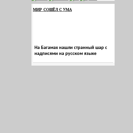
МИР СОШЁЛ С УМА
На Багамах нашли странный шар с
надписями на русском языке