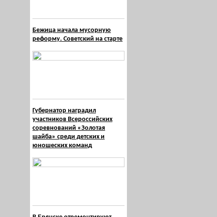
Бежица начала мусорную
реформу. Советский на старте
Губернатор наградил
участников Всероссийских
соревнований «Золотая
шайба» среди детских и
юношеских команд