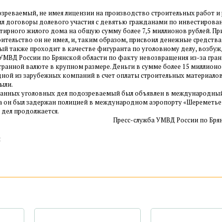
озреваемый, не имея лицензии на производство строительных работ и
чил договоры долевого участия с девятью гражданами по инвестирова
тирного жилого дома на общую сумму более 7,5 миллионов рублей. Пр
ительство он не имел, и, таким образом, присвоил денежные средств
ый также проходит в качестве фигуранта по уголовному делу, возбу
УМВД России по Брянской области по факту невозвращения из-за гра
ранной валюте в крупном размере. Деньги в сумме более 15 миллион
ной из зарубежных компаний в счет оплаты строительных материалов
ыли.
данных уголовных дел подозреваемый был объявлен в международный
а он был задержан полицией в международном аэропорту «Шереметье
 дел продолжается.
Пресс-служба УМВД России по Бря
: