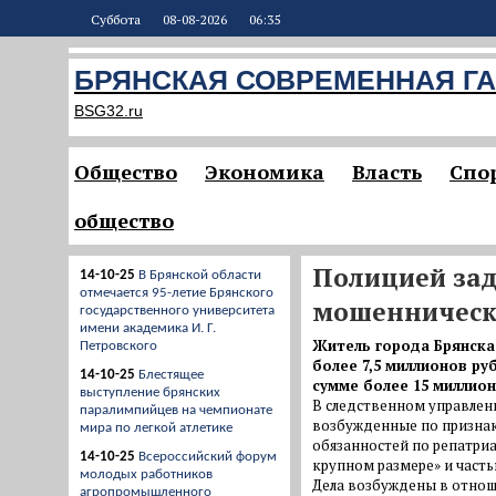
Суббота
08-08-2026
06:35
БРЯНСКАЯ СОВРЕМЕННАЯ ГА
BSG32.ru
Общество
Экономика
Власть
Спо
общество
Полицией за
14-10-25
В Брянской области
отмечается 95-летие Брянского
мошеннически
государственного университета
имени академика И. Г.
Житель города Брянска
Петровского
более 7,5 миллионов ру
14-10-25
Блестящее
сумме более 15 миллио
выступление брянских
В следственном управлен
паралимпийцев на чемпионате
возбужденные по признак
мира по легкой атлетике
обязанностей по репатри
14-10-25
Всероссийский форум
крупном размере» и часть
молодых работников
Дела возбуждены в отнош
агропромышленного