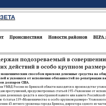
ЗЕТА
рт
Происшествия
Новости районов
ВЕРА
держан подозреваемый в совершении
х действий в особо крупном размер
 мошенническим способом присвоил денежные средства на об
блей и уклонился от исполнения обязанностей по репатриации в
нов долларов США.
ии УМВД России по Брянской области находятся в производстве уголо
ам преступлений, предусмотренных статьей 193 «Уклонение от испол
ации денежных средств в иностранной валюте или валюте Российской
ю 4 статьи 159 «Мошенничество в особо крупном размере» Уголовного
ении 43-летнего уроженца города Брянска, директора одного из част