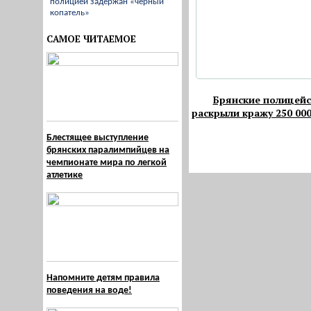
полицией задержан «черный
копатель»
САМОЕ ЧИТАЕМОЕ
Брянские полицейс
раскрыли кражу 250 00
Блестящее выступление
брянских паралимпийцев на
чемпионате мира по легкой
атлетике
Напомните детям правила
поведения на воде!