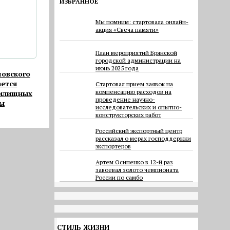
ИЗБРАННОЕ
Мы помним: стартовала онлайн-
акция «Свеча памяти»
План мероприятий Брянской
городской администрации на
июнь 2025 года
мовского
ается
Cтартовал прием заявок на
компенсацию расходов на
жилищных
проведение научно-
ты
исследовательских и опытно-
конструкторских работ
Российский экспортный центр
рассказал о мерах господдержки
экспортеров
Артем Осипенко в 12-й раз
завоевал золото чемпионата
России по самбо
СТИЛЬ ЖИЗНИ