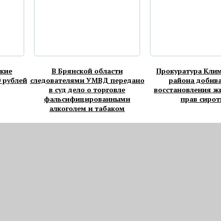
кие
В Брянской области
Прокуратура Кли
0 рублей
следователями УМВД передано
района добив
в суд дело о торговле
восстановления 
фальсифицированными
прав сиро
алкоголем и табаком