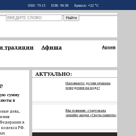
USD: 79.13
EUR: 90.38
Брянск: +22 °С
 и традиции
Афиша
Архив
АКТУАЛЬНО:
е
Напомните детям правила
поведения на воде!
щую сумму
алюты в
Мы помним: стартовала
вные дела,
онлайн-акция «Свеча памяти»
нения
 Федерации в
 кодекса РФ.
ных