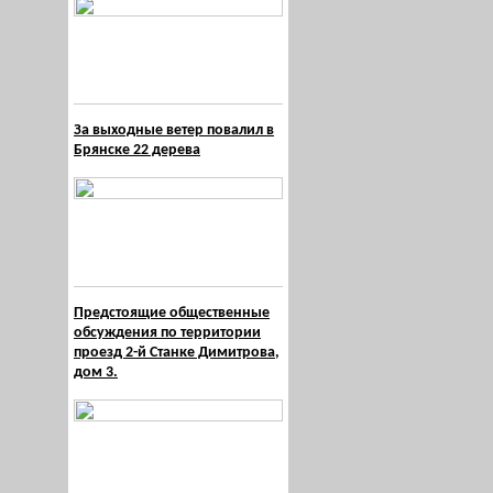
За выходные ветер повалил в
Брянске 22 дерева
Предстоящие общественные
обсуждения по территории
проезд 2-й Станке Димитрова,
дом 3.