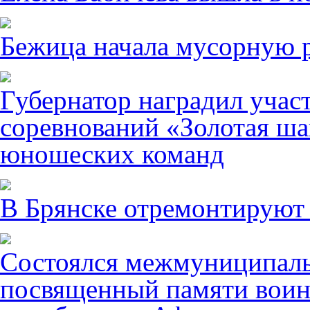
Бежица начала мусорную р
Губернатор наградил учас
соревнований «Золотая ша
юношеских команд
В Брянске отремонтируют
Состоялся межмуниципаль
посвященный памяти воин