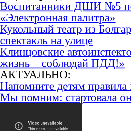
Воспитанники ДШИ №5 по
«Электронная палитра»
Кукольный театр из Болга
спектакль на улице
Клинцовские автоинспект
жизнь – соблюдай ПДД!»
АКТУАЛЬНО:
Напомните детям правила 
Мы помним: стартовала он