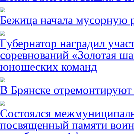
Бежица начала мусорную р
Губернатор наградил учас
соревнований «Золотая ша
юношеских команд
В Брянске отремонтируют
Состоялся межмуниципаль
посвященный памяти воин