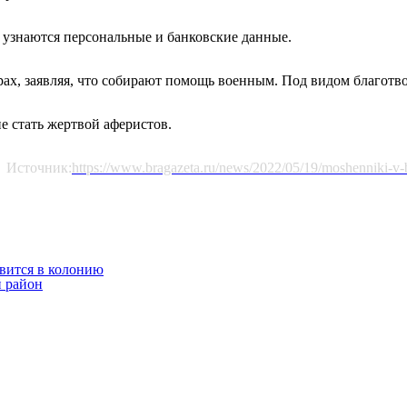
 узнаются персональные и банковские данные.
ах, заявляя, что собирают помощь военным. Под видом благотв
е стать жертвой аферистов.
Источник:
https://www.bragazeta.ru/news/2022/05/19/moshenniki-v-
вится в колонию
 район