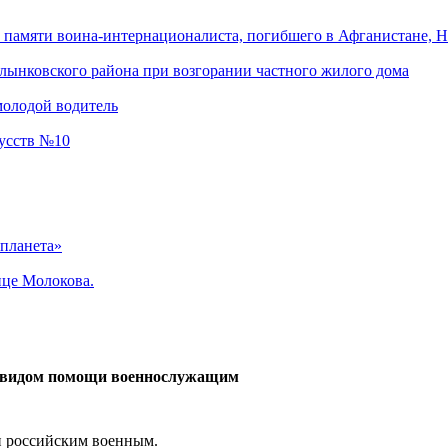
памяти воина-интернационалиста, погибшего в Афганистане, Н
лынковского района при возгорании частного жилого дома
молодой водитель
кусств №10
 планета»
ице Молокова.
д видом помощи военнослужащим
и российским военным.