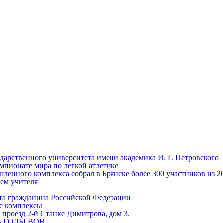
ударственного университета имени академика И. Г. Петровского
мпионате мира по легкой атлетике
енного комплекса собрал в Брянске более 300 участников из 2
нем учителя
та гражданина Российской Федерации
ые комплексы
проезд 2-й Станке Димитрова, дом 3.
 В ГОДЫ ВОВ