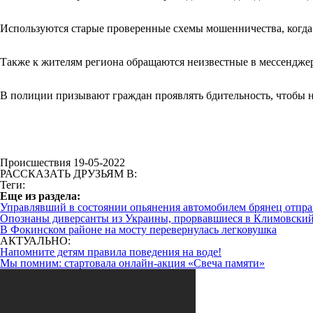
Используются старые проверенные схемы мошенничества, когда
Также к жителям региона обращаются неизвестные в мессенджер
В полиции призывают граждан проявлять бдительность, чтобы н
Происшествия 19-05-2022
РАССКАЗАТЬ ДРУЗЬЯМ В:
Теги:
Eще из раздела:
Управлявший в состоянии опьянения автомобилем брянец отпра
Опознаны диверсанты из Украины, прорвавшиеся в Климовский
В Фокинском районе на мосту перевернулась легковушка
АКТУАЛЬНО:
Напомните детям правила поведения на воде!
Мы помним: стартовала онлайн-акция «Свеча памяти»