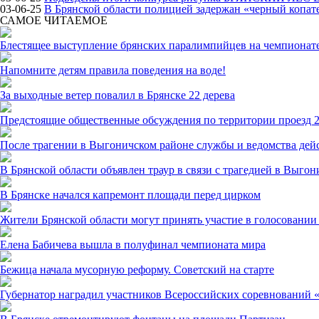
03-06-25
В Брянской области полицией задержан «черный копат
САМОЕ ЧИТАЕМОЕ
Блестящее выступление брянских паралимпийцев на чемпионате
Напомните детям правила поведения на воде!
За выходные ветер повалил в Брянске 22 дерева
Предстоящие общественные обсуждения по территории проезд 2
После трагении в Выгоничском районе службы и ведомства дей
В Брянской области объявлен траур в связи с трагедией в Выго
В Брянске начался капремонт площади перед цирком
Жители Брянской области могут принять участие в голосовании 
Елена Бабичева вышла в полуфинал чемпионата мира
Бежица начала мусорную реформу. Советский на старте
Губернатор наградил участников Всероссийских соревнований 