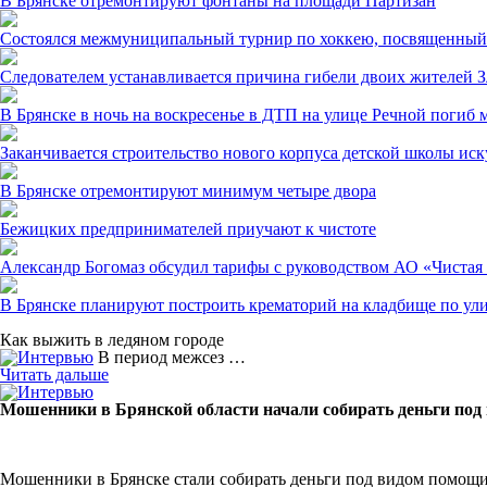
В Брянске отремонтируют фонтаны на площади Партизан
Состоялся межмуниципальный турнир по хоккею, посвященный 
Следователем устанавливается причина гибели двоих жителей З
В Брянске в ночь на воскресенье в ДТП на улице Речной погиб 
Заканчивается строительство нового корпуса детской школы ис
В Брянске отремонтируют минимум четыре двора
Бежицких предпринимателей приучают к чистоте
Александр Богомаз обсудил тарифы с руководством АО «Чистая
В Брянске планируют построить крематорий на кладбище по ул
Как выжить в ледяном городе
В период межсез …
Читать дальше
Мошенники в Брянской области начали собирать деньги по
Мошенники в Брянске стали собирать деньги под видом помощ