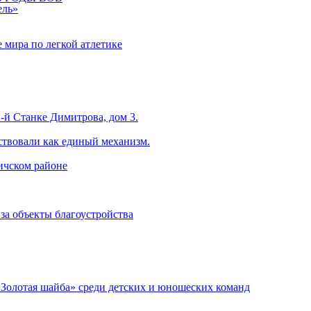
ель»
 мира по легкой атлетике
-й Станке Димитрова, дом 3.
ствовали как единый механизм.
ничском районе
за объекты благоустройства
«Золотая шайба» среди детских и юношеских команд