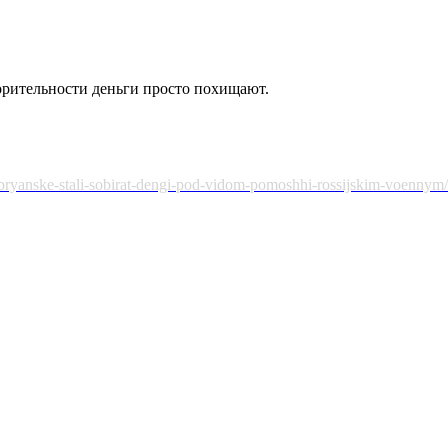
орительности деньги просто похищают.
bryanske-stali-sobirat-dengi-pod-vidom-pomoshhi-rossijskim-voennym/