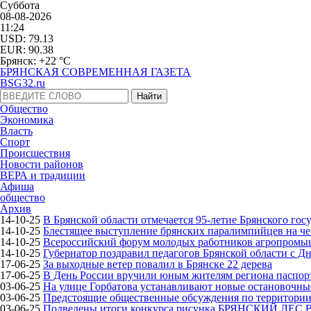
Суббота
08-08-2026
11:24
USD: 79.13
EUR: 90.38
Брянск: +22 °С
БРЯНСКАЯ СОВРЕМЕННАЯ ГАЗЕТА
BSG32.ru
Общество
Экономика
Власть
Спорт
Происшествия
Новости районов
ВЕРА и традиции
Афиша
общество
Архив
14-10-25
В Брянской области отмечается 95-летие Брянского гос
14-10-25
Блестящее выступление брянских паралимпийцев на че
14-10-25
Всероссийский форум молодых работников агропромышл
14-10-25
Губернатор поздравил педагогов Брянской области с Д
17-06-25
За выходные ветер повалил в Брянске 22 дерева
17-06-25
В День России вручили юным жителям региона паспор
03-06-25
На улице Горбатова устанавливают новые остановочн
03-06-25
Предстоящие общественные обсуждения по территории 
03-06-25
Подведены итоги конкурса рисунка БРЯНСКИЙ ЛЕС