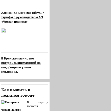
Александр Богомаз обсудил
тарифы с руководством АО
«Чистая планета»
В Брянске планируют
построить крематорий на
кладбище по улице
Молокова.
Как выжить в
ледяном городе
В период
межсез …
Читать дальше