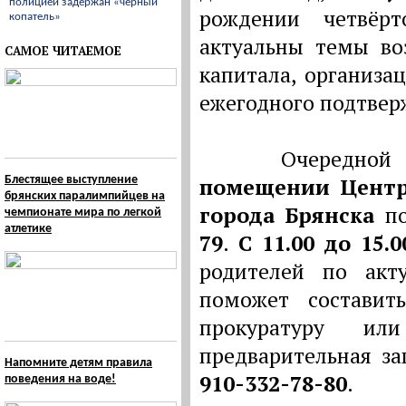
полицией задержан «черный
рождении четвёр
копатель»
актуальны темы во
САМОЕ ЧИТАЕМОЕ
капитала, организа
ежегодного подтвер
Очередной пр
Блестящее выступление
помещении Центр
брянских паралимпийцев на
города Брянска
по
чемпионате мира по легкой
атлетике
79
.
С 11.00 до 15.0
родителей по акт
поможет составит
прокуратуру ил
предварительная з
Напомните детям правила
910-332-78-80
.
поведения на воде!