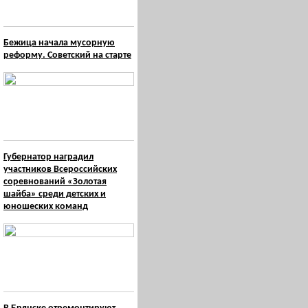
Бежица начала мусорную
реформу. Советский на старте
Губернатор наградил
участников Всероссийских
соревнований «Золотая
шайба» среди детских и
юношеских команд