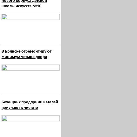
нового корпуса детской
школы искусств №10
В Брянске отремонтируют
минимум четыре двора
Бежицких предпринимателей
приучают к чистоте