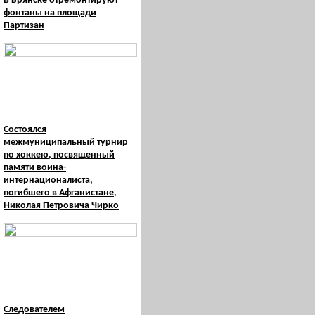
В Брянске отремонтируют
фонтаны на площади
Партизан
Состоялся
межмуниципальный турнир
по хоккею, посвященный
памяти воина-
интернационалиста,
погибшего в Афганистане,
Николая Петровича Чирко
Следователем