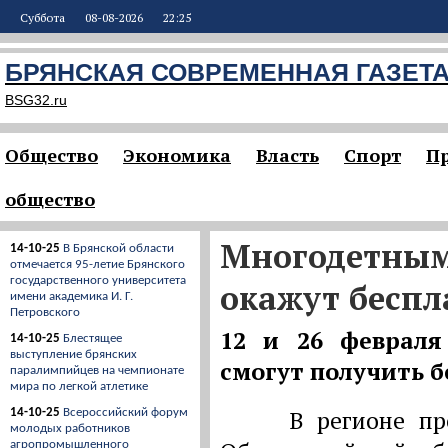
Суббота
08-08-2026
22:25
БРЯНСКАЯ СОВРЕМЕННАЯ ГАЗЕТ
BSG32.ru
Общество
Экономика
Власть
Спорт
П
общество
Многодетным
14-10-25
В Брянской области
отмечается 95-летие Брянского
государственного университета
окажут бесп
имени академика И. Г.
Петровского
12 и 26 февраля
14-10-25
Блестящее
выступление брянских
смогут получить 
паралимпийцев на чемпионате
мира по легкой атлетике
В регионе продо
14-10-25
Всероссийский форум
молодых работников
агропромышленного