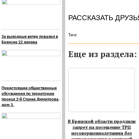
РАССКАЗАТЬ ДРУЗЬ
Теги:
За выходные ветер повалил в
Брянске 22 дерева
Eще из раздела:
Предстоящие общественные
обсуждения по территории
проезд 2-й Станке Димитрова,
дом 3.
В Брянской области продлили
запрет на посещение ТРЦ
несовершеннолетними без
сопровождения родителей