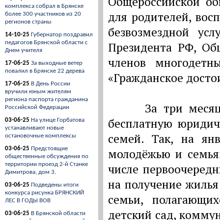
Общероссийской об
комплекса собрал в Брянске
для родителей, вос
более 300 участников из 20
регионов страны
безвозмездной усл
14-10-25
Губернатор поздравил
педагогов Брянской области с
Президента РФ, Об
Днем учителя
членов многодетн
17-06-25
За выходные ветер
повалил в Брянске 22 дерева
«Гражданское досто
17-06-25
В День России
вручили юным жителям
региона паспорта гражданина
За три месяца р
Российской Федерации
бесплатную юридич
03-06-25
На улице Горбатова
устанавливают новые
семей. Так, на ян
остановочные комплексы
03-06-25
Предстоящие
молодёжью и семья
общественные обсуждения по
территории проезд 2-й Станке
числе первоочередн
Димитрова, дом 3.
на получение жилья
03-06-25
Подведены итоги
конкурса рисунка БРЯНСКИЙ
семьи, полагающи
ЛЕС В ГОДЫ ВОВ
детский сад, комму
03-06-25
В Брянской области