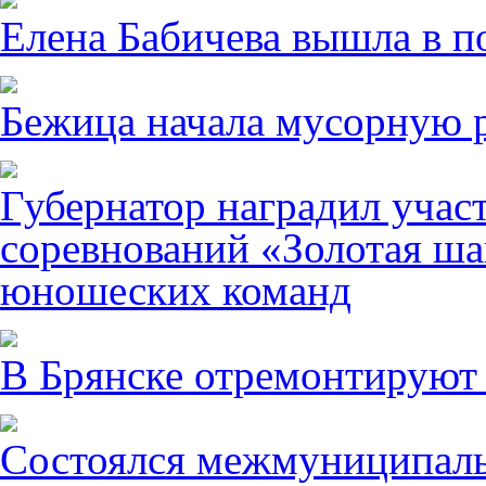
Елена Бабичева вышла в п
Бежица начала мусорную р
Губернатор наградил учас
соревнований «Золотая ша
юношеских команд
В Брянске отремонтируют
Состоялся межмуниципаль