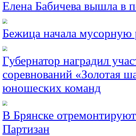
Елена Бабичева вышла в 
Бежица начала мусорную 
Губернатор наградил уча
соревнований «Золотая ша
юношеских команд
В Брянске отремонтируют
Партизан