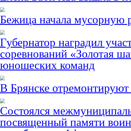
Бежица начала мусорную р
Губернатор наградил учас
соревнований «Золотая ша
юношеских команд
В Брянске отремонтируют
Состоялся межмуниципаль
посвященный памяти воин