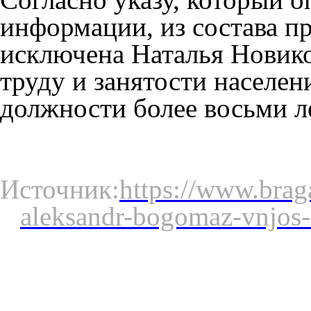
информации, из состава п
исключена Наталья Новико
труду и занятости населен
должности более восьми л
Источник:
https://www.brag
aleksandr-bogomaz-vnjos-i