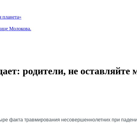
я планета»
лице Молокова.
ет: родители, не оставляйте м
етыре факта травмирования несовершеннолетних при падени