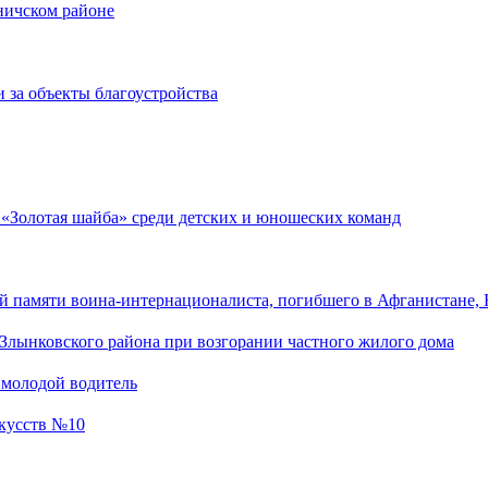
оничском районе
 за объекты благоустройства
 «Золотая шайба» среди детских и юношеских команд
 памяти воина-интернационалиста, погибшего в Афганистане, 
Злынковского района при возгорании частного жилого дома
 молодой водитель
скусств №10