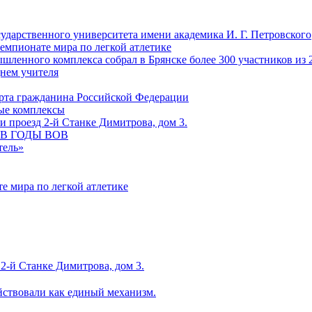
сударственного университета имени академика И. Г. Петровского
емпионате мира по легкой атлетике
ленного комплекса собрал в Брянске более 300 участников из 
Днем учителя
рта гражданина Российской Федерации
ные комплексы
 проезд 2-й Станке Димитрова, дом 3.
С В ГОДЫ ВОВ
тель»
е мира по легкой атлетике
2-й Станке Димитрова, дом 3.
йствовали как единый механизм.