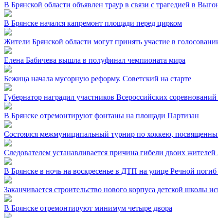
В Брянской области объявлен траур в связи с трагедией в Выг
В Брянске начался капремонт площади перед цирком
Жители Брянской области могут принять участие в голосовании
Елена Бабичева вышла в полуфинал чемпионата мира
Бежица начала мусорную реформу. Советский на старте
Губернатор наградил участников Всероссийских соревнований
В Брянске отремонтируют фонтаны на площади Партизан
Состоялся межмуниципальный турнир по хоккею, посвященный
Следователем устанавливается причина гибели двоих жителей 
В Брянске в ночь на воскресенье в ДТП на улице Речной погиб
Заканчивается строительство нового корпуса детской школы и
В Брянске отремонтируют минимум четыре двора