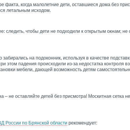
ре факта, когда малолетние дети, оставшиеся дома без при
лся летальным исходом.
: следить, чтобы дети не подходили к открытым окнам; не
о забирались на подоконник, используя в качестве подстав
 При этом падения происходили из-за недостатка контроля 
ановки мебели, дающей возможность детям самостоятельно 
а – не оставляйте детей без присмотра! Москитная сетка н
Д России по Брянской области
рекомендует: