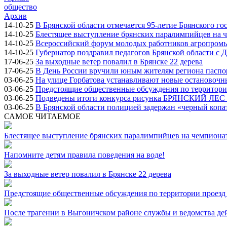
общество
Архив
14-10-25
В Брянской области отмечается 95-летие Брянского го
14-10-25
Блестящее выступление брянских паралимпийцев на ч
14-10-25
Всероссийский форум молодых работников агропромыш
14-10-25
Губернатор поздравил педагогов Брянской области с 
17-06-25
За выходные ветер повалил в Брянске 22 дерева
17-06-25
В День России вручили юным жителям региона паспо
03-06-25
На улице Горбатова устанавливают новые остановоч
03-06-25
Предстоящие общественные обсуждения по территории
03-06-25
Подведены итоги конкурса рисунка БРЯНСКИЙ ЛЕ
03-06-25
В Брянской области полицией задержан «черный копа
САМОЕ ЧИТАЕМОЕ
Блестящее выступление брянских паралимпийцев на чемпионат
Напомните детям правила поведения на воде!
За выходные ветер повалил в Брянске 22 дерева
Предстоящие общественные обсуждения по территории проезд 
После трагении в Выгоничском районе службы и ведомства де