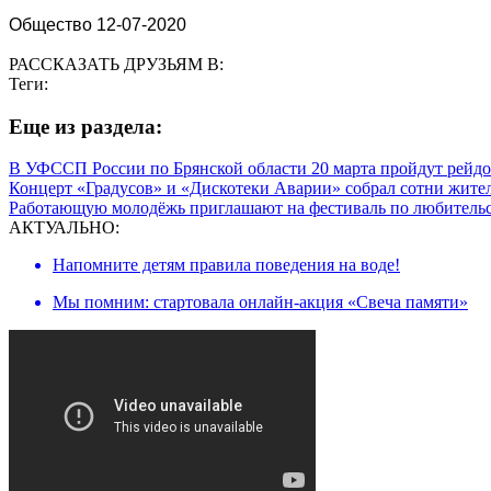
Общество 12-07-2020
РАССКАЗАТЬ ДРУЗЬЯМ В:
Теги:
Eще из раздела:
В УФССП России по Брянской области 20 марта пройдут рейд
Концерт «Градусов» и «Дискотеки Аварии» собрал сотни жите
Работающую молодёжь приглашают на фестиваль по любитель
АКТУАЛЬНО:
Напомните детям правила поведения на воде!
Мы помним: стартовала онлайн-акция «Свеча памяти»