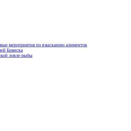
овые мероприятия по взысканию алиментов
лей Брянска
ской ловле рыбы