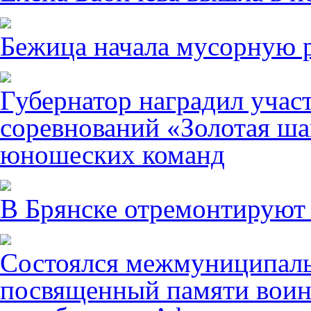
Бежица начала мусорную р
Губернатор наградил учас
соревнований «Золотая ша
юношеских команд
В Брянске отремонтируют
Состоялся межмуниципаль
посвященный памяти воин