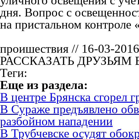
уличного освещения с уче
дня. Вопрос с освещеннос
на пристальном контроле 
проишествия // 16-03-201
РАССКАЗАТЬ ДРУЗЬЯМ 
Теги:
Eще из раздела:
В центре Брянска сгорел г
В Сураже предъявлено обв
разбойном нападении
В Трубчевске осудят обок