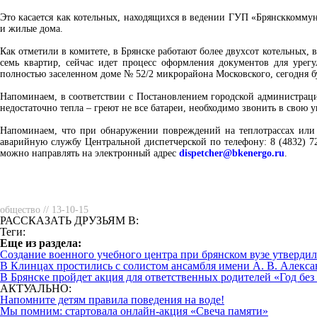
Это касается как котельных, находящихся в ведении ГУП «Брянсккоммун
и жилые дома.
Как отметили в комитете, в Брянске работают более двухсот котельных,
семь квартир, сейчас идет процесс оформления документов для урег
полностью заселенном доме № 52/2 микрорайона Московского, сегодня б
Напоминаем, в соответствии с Постановлением городской администрации
недостаточно тепла – греют не все батареи, необходимо звонить в сво
Напоминаем, что при обнаружении повреждений на теплотрассах или 
аварийную службу Центральной диспетчерской по телефону: 8 (4832) 
можно направлять на электронный адрес
dispetcher@bkenergo.ru
.
общество // 13-10-15
РАССКАЗАТЬ ДРУЗЬЯМ В:
Теги:
Eще из раздела:
Создание военного учебного центра при брянском вузе утверди
В Клинцах простились с солистом ансамбля имени А. В. Алек
В Брянске пройдет акция для ответственных родителей «Год без
АКТУАЛЬНО:
Напомните детям правила поведения на воде!
Мы помним: стартовала онлайн-акция «Свеча памяти»