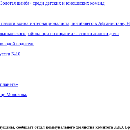
«Золотая шайба» среди детских и юношеских команд
памяти воина-интернационалиста, погибшего в Афганистане, Н
лынковского района при возгорании частного жилого дома
молодой водитель
кусств №10
 планета»
ице Молокова.
запущены, сообщает отдел коммунального хозяйства комитета ЖКХ Б