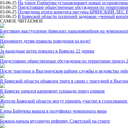
03-06-25
На улице Горбатова устанавливают новые остановочн
03-06-25
Предстоящие общественные обсуждения по территории 
03-06-25
Подведены итоги конкурса рисунка БРЯНСКИЙ ЛЕС
03-06-25
В Брянской области полицией задержан «черный копат
САМОЕ ЧИТАЕМОЕ
Блестящее выступление брянских паралимпийцев на чемпионате
Напомните детям правила поведения на воде!
За выходные ветер повалил в Брянске 22 дерева
Предстоящие общественные обсуждения по территории проезд 2
После трагении в Выгоничском районе службы и ведомства дей
В Брянской области объявлен траур в связи с трагедией в Выго
В Брянске начался капремонт площади перед цирком
Жители Брянской области могут принять участие в голосовании 
Елена Бабичева вышла в полуфинал чемпионата мира
Бежица начала мусорную реформу. Советский на старте