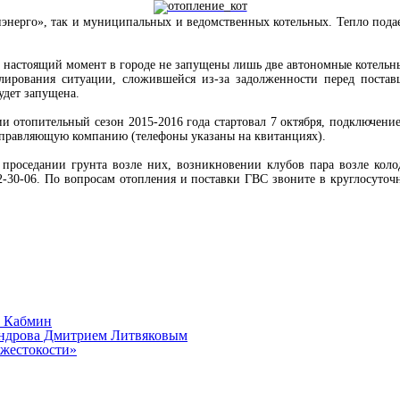
энерго», так и муниципальных и ведомственных котельных. Тепло подае
 в настоящий момент в городе не запущены лишь две автономные котельн
улирования ситуации, сложившейся из-за задолженности перед постав
удет запущена.
 отопительный сезон 2015-2016 года стартовал 7 октября, подключение
ю управляющую компанию (телефоны указаны на квитанциях).
проседании грунта возле них, возникновении клубов пара возле коло
72-30-06. По вопросам отопления и поставки ГВС звоните в круглосут
л Кабмин
сандрова Дмитрием Литвяковым
 жестокости»