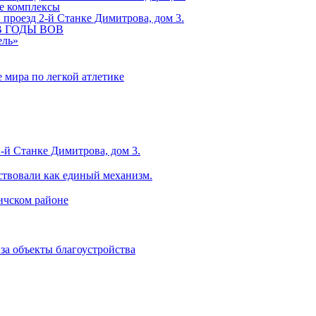
ые комплексы
проезд 2-й Станке Димитрова, дом 3.
 В ГОДЫ ВОВ
ель»
 мира по легкой атлетике
-й Станке Димитрова, дом 3.
ствовали как единый механизм.
ничском районе
за объекты благоустройства