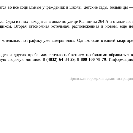
тся во все социальные учреждения: в школы, детские сады, больницы —
ые. Одна из них находится в доме по улице Калинина 264 А и отапливает
щиком. Вторая автономная котельная, расположенная в новом, еще не
 котельных по графику уже завершилось. Однако если в вашей квартире
дцев и других проблемах с теплоснабжением необходимо обращаться в
очную «горячую линию»:
8 (4832) 64-34-29, 8-800-100-78-79
. Информаци
Брянская городская администрация