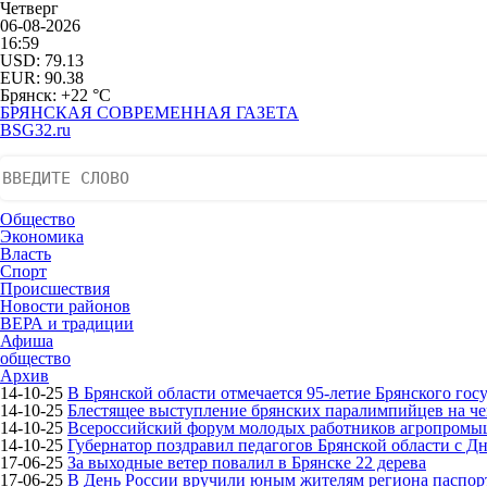
Четверг
06-08-2026
16:59
USD: 79.13
EUR: 90.38
Брянск: +22 °С
БРЯНСКАЯ СОВРЕМЕННАЯ ГАЗЕТА
BSG32.ru
Общество
Экономика
Власть
Спорт
Происшествия
Новости районов
ВЕРА и традиции
Афиша
общество
Архив
14-10-25
В Брянской области отмечается 95-летие Брянского гос
14-10-25
Блестящее выступление брянских паралимпийцев на че
14-10-25
Всероссийский форум молодых работников агропромышл
14-10-25
Губернатор поздравил педагогов Брянской области с Д
17-06-25
За выходные ветер повалил в Брянске 22 дерева
17-06-25
В День России вручили юным жителям региона паспор