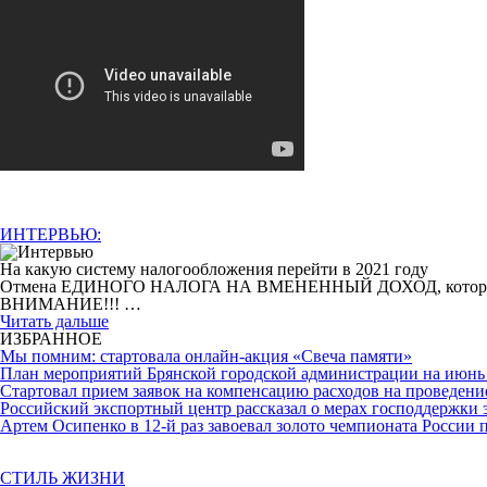
ИНТЕРВЬЮ:
На какую систему налогообложения перейти в 2021 году
Отмена ЕДИНОГО НАЛОГА НА ВМЕНЕННЫЙ ДОХОД, которая произо
ВНИМАНИЕ!!! …
Читать дальше
ИЗБРАННОЕ
Мы помним: стартовала онлайн-акция «Свеча памяти»
План мероприятий Брянской городской администрации на июнь 
Cтартовал прием заявок на компенсацию расходов на проведени
Российский экспортный центр рассказал о мерах господдержки 
Артем Осипенко в 12-й раз завоевал золото чемпионата России 
СТИЛЬ ЖИЗНИ