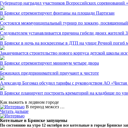
Губернатор наградил участников Всероссийских соревнований 
В Брянске отремонтируют фонтаны на площади Партизан
Состоялся межмуниципальный турнир по хоккею, посвященный 
Следователем устанавливается причина гибели двоих жителей З
В Брянске в ночь на воскресенье в ДТП на улице Речной погиб 
Заканчивается строительство нового корпуса детской школы ис
В Брянске отремонтируют минимум четыре двора
Бежицких предпринимателей приучают к чистоте
Александр Богомаз обсудил тарифы с руководством АО «Чистая
В Брянске планируют построить крематорий на кладбище по ул
Как выжить в ледяном городе
В период межсез …
Читать дальше
Котельные в Брянске запущены
По состоянию на утро 12 октября все котельные в городе Брянске 