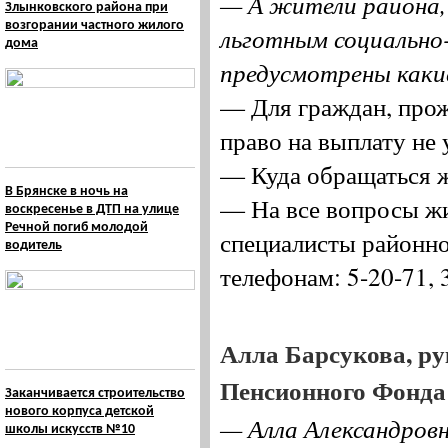
— А жители района,
Злынковского района при
возгорании частного жилого
льготным социально
дома
предусмотрены каки
— Для граждан, прож
право на выплату не 
— Куда обращаться ж
В Брянске в ночь на
— На все вопросы жи
воскресенье в ДТП на улице
Речной погиб молодой
специалисты районно
водитель
телефонам: 5-20-71, 
Алла Барсукова, ру
Пенсионного Фонда 
Заканчивается строительство
нового корпуса детской
— Алла Александровн
школы искусств №10