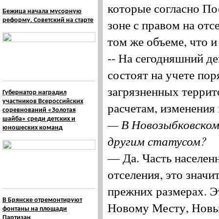
которые согласно По
Бежица начала мусорную
зоне с правом на отс
реформу. Советский на старте
том же объеме, что и
-- На сегодняшний д
состоят на учете по
загрязненных терри
Губернатор наградил
участников Всероссийских
расчетам, изменения 
соревнований «Золотая
шайба» среди детских и
— В Новозыбковском
юношеских команд
другим статусом?
— Да. Часть населенн
отселения, это значи
прежних размерах. Эт
В Брянске отремонтируют
Новому Месту, Новы
фонтаны на площади
Партизан