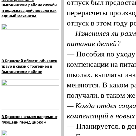
отпуск был предоста
Выгоничском районе службы
перерасчеты производ
и ведомства действовали как
единый механизм.
отпуск в этом году р
— Изменился ли разме
питание детей?
— Пособия по уходу 
компенсации на питан
В Брянской области объявлен
траур в связи с трагедией в
школах, выплаты инв
Выгоничском районе
меняются. В каком р
получали, в таком же
— Когда отдел соцз
компенсаций в новых
В Брянске начался капремонт
площади перед цирком
— Планируется, в дек