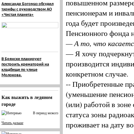
повышенном размере
Александр Богомаз обсудил
тарифы с руководством АО
пенсионерам и инвал
«Чистая планета»
года будет произвед
Пенсионного фонда н
— А то, что касаетс
— Я хочу подчеркнут
В Брянске планируют
производится индиви
построить крематорий на
кладбище по улице
конкретном случае.
Молокова.
-- Приобретенные пр
(уменьшение пенсион
Как выжить в ледяном
(или) работой в зоне
городе
статуса зоны радиоак
В период межсез
…
проживает на дату в
Читать дальше