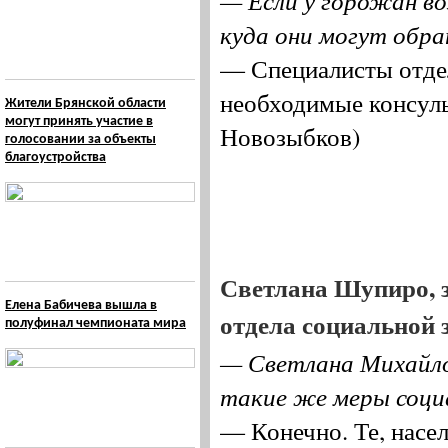
— Если у горожан в
куда они могут обр
— Специалисты отде
необходимые консульт
Жители Брянской области
могут принять участие в
Новозыбков)
голосовании за объекты
благоустройства
Светлана Шупиро, 
Елена Бабичева вышла в
отдела социальной 
полуфинал чемпионата мира
— Светлана Михайло
такие же меры соци
— Конечно. Те, насе