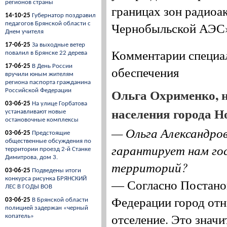
регионов страны
границах зон радиоак
14-10-25
Губернатор поздравил
Чернобыльской АЭС
педагогов Брянской области с
Днем учителя
17-06-25
За выходные ветер
Комментарии специа
повалил в Брянске 22 дерева
17-06-25
В День России
обеспечения
вручили юным жителям
региона паспорта гражданина
Ольга Охрименко, 
Российской Федерации
03-06-25
На улице Горбатова
населения города Н
устанавливают новые
остановочные комплексы
— Ольга Александров
03-06-25
Предстоящие
общественные обсуждения по
гарантирует нам гос
территории проезд 2-й Станке
Димитрова, дом 3.
территорий?
03-06-25
Подведены итоги
конкурса рисунка БРЯНСКИЙ
— Согласно Постано
ЛЕС В ГОДЫ ВОВ
Федерации город отн
03-06-25
В Брянской области
полицией задержан «черный
отселение. Это знач
копатель»