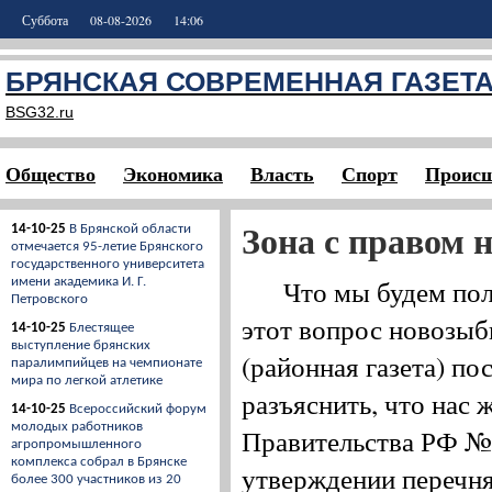
Суббота
08-08-2026
14:06
БРЯНСКАЯ СОВРЕМЕННАЯ ГАЗЕТ
BSG32.ru
Общество
Экономика
Власть
Спорт
Происш
Зона с правом 
14-10-25
В Брянской области
отмечается 95-летие Брянского
государственного университета
Что мы будем получ
имени академика И. Г.
Петровского
этот вопрос новозыб
14-10-25
Блестящее
выступление брянских
(районная газета) по
паралимпийцев на чемпионате
мира по легкой атлетике
разъяснить, что нас 
14-10-25
Всероссийский форум
молодых работников
Правительства РФ № 
агропромышленного
комплекса собрал в Брянске
утверждении перечня
более 300 участников из 20