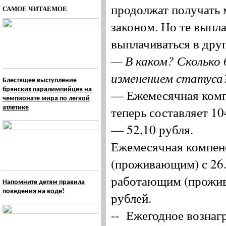
продолжат получать
САМОЕ ЧИТАЕМОЕ
законом. Но те выпла
выплачиваться в дру
— В каком? Сколько 
изменением статуса
Блестящее выступление
брянских паралимпийцев на
— Ежемесячная комп
чемпионате мира по легкой
теперь составляет 1
атлетике
— 52,10 рубля.
Ежемесячная компен
(проживающим) с 26.0
работающим (прожив
Напомните детям правила
поведения на воде!
рублей.
-- Ежегодное вознаг