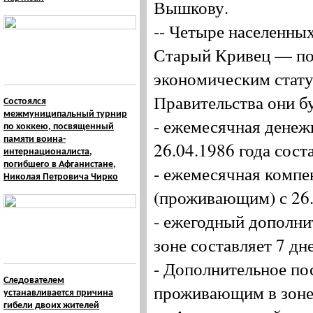
Вышкову.
-- Четыре населенны
Старый Кривец — пол
экономическим стат
Правительства они б
Состоялся
межмуниципальный турнир
- ежемесячная дене
по хоккею, посвященный
памяти воина-
26.04.1986 года сост
интернационалиста,
погибшего в Афганистане,
- ежемесячная комп
Николая Петровича Чирко
(проживающим) с 26.0
- ежегодный дополни
зоне составляет 7 дн
- Дополнительное по
Следователем
проживающим в зоне,
устанавливается причина
гибели двоих жителей